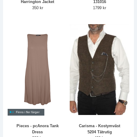
Harrington Jacket
131016
350 kr
1799 kr
Finns i fler färger
Pieces - pcAnora Tank
Carisma - Kostymväst
Dress
5204 Tätrutig