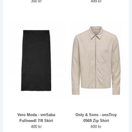
300 kr
499 kr
Vero Moda - vmSaba
Only & Sons - onsTroy
Fullneedl 7/8 Skirt
0569 Zip Shirt
400 kr
600 kr