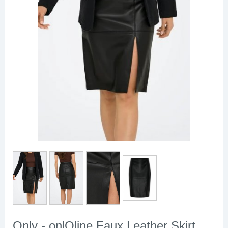
Only - onlOline Faux Leather Skirt