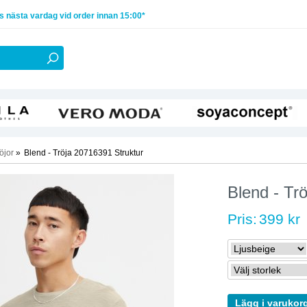
 nästa vardag vid order innan 15:00*
öjor
»
Blend - Tröja 20716391 Struktur
Blend - Tr
Pris:
399 kr
Lägg i varukor