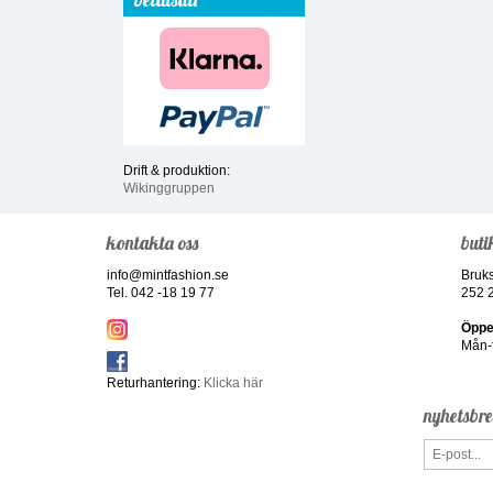
Drift & produktion:
Wikinggruppen
kontakta oss
buti
info@mintfashion.se
Bruk
Tel. 042 -18 19 77
252 
Öppe
Mån-f
Returhantering:
Klicka här
nyhetsbr