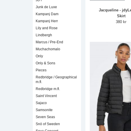
JDY
Junk de Luxe
Jacqueline - jdyL
Kampanj Dam
Skirt
Kampanj Herr
380 kr
Lily and Rose
Lindbergh
Marcus / Pre-End
Muchachomalo
Only
Only & Sons
Pieces
Redbridge / Geographical
m.fl.
Redbridge m.fl.
Saint Vincent
Sajaco
Samsonite
Seven Seas
Snö of Sweden