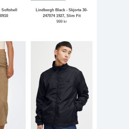
c Softshell
Lindbergh Black - Skjorta 30-
00910
247074 1927, Slim Fit
r
999 kr