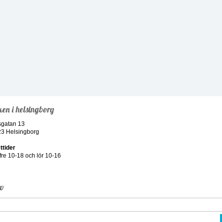
ken i helsingborg
sgatan 13
23 Helsingborg
ttider
re 10-18 och lör 10-16
ev