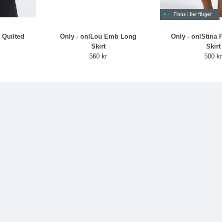
Finns i fler färger
 Quilted
Only - onlLou Emb Long
Only - onlStina
Skirt
Skirt
560 kr
500 k