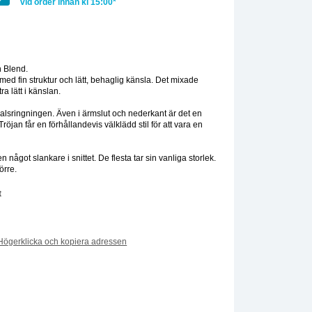
vid order innan kl 15:00*
:
 Blend.
 med fin struktur och lätt, behaglig känsla. Det mixade
ra lätt i känslan.
halsringningen. Även i ärmslut och nederkant är det en
röjan får en förhållandevis välklädd stil för att vara en
 något slankare i snittet. De flesta tar sin vanliga storlek.
örre.
t
Högerklicka och kopiera adressen