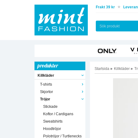
Frakt 39 kr
Leverans
produkter
Startsida
»
Killkläder
»
Tr
Killkläder
T-shirts
Skjortor
Tröjor
Stickade
Koftor / Cardigans
Sweatshirts
Hoodtröjor
Polotröjor / Turtlenecks