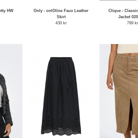
etty HW
Only - onlOline Faux Leather
Clique - Classi
Skirt
Jacket 02
430 kr
799 k