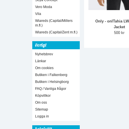
Soya Concept
Vero Moda
Vila
Wiareds (Capital/Millers
Only - onlTahia LW
m.fl.)
Jacket
Wiareds (Capital/Zent m.fl.)
500 kr
övrigt
Nyhetsbrev
Länkar
Om cookies
Butiken i Falkenberg
Butiken i Helsingborg
FAQ / Vanliga frågor
Köpvillkor
Om oss
Sitemap
Logga in
betalsätt