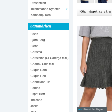
Presentkort
Inkommande Nyheter
Köp något av våra
Kampanj / Rea
varumärken
Bison
Björn Borg
Blend
Carisma
Carlsteins (OFC/Berga m.fl.)
Chana / Chic m.fl.
Clique Dam
Clique Herr
Connexion Tie
Edblad
Esprit Herr
Indicode
Jacks
Finns i fler färger