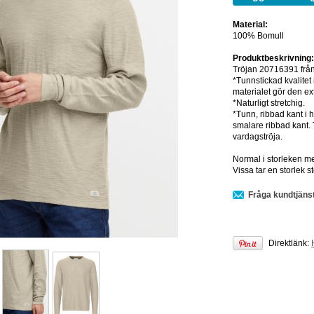
Material:
100% Bomull
Produktbeskrivning
Tröjan 20716391 från
*Tunnstickad kvalitet
materialet gör den ext
*Naturligt stretchig.
*Tunn, ribbad kant i 
smalare ribbad kant. T
vardagströja.
Normal i storleken men
Vissa tar en storlek st
Fråga kundtjäns
Direktlänk: