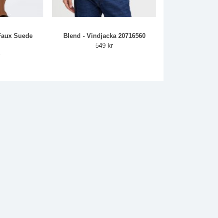
 Faux Suede
Blend - Vindjacka 20716560
549 kr
r