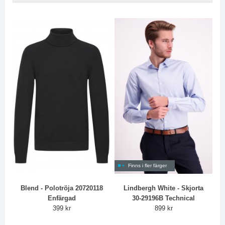
Finns i fler färger
Blend - Polotröja 20720118
Lindbergh White - Skjorta
Enfärgad
30-29196B Technical
399 kr
899 kr