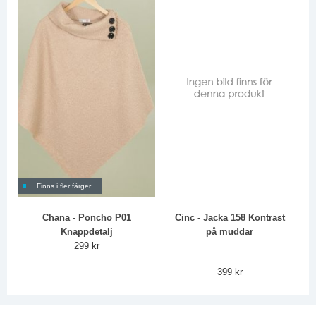
Finns i fler färger
Chana - Poncho P01
Cinc - Jacka 158 Kontrast
Knappdetalj
på muddar
299 kr
399 kr