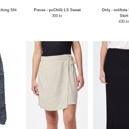
hing Slit
Pieces - pcChilli LS Sweat
Only - onlAsta 
300 kr
Skirt
430 k