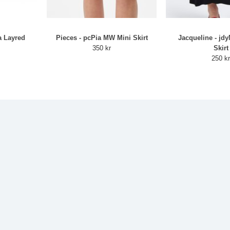
a Layred
Pieces - pcPia MW Mini Skirt
Jacqueline - jdy
350 kr
Skirt
250 k