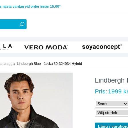
 nästa vardag vid order innan 15:00*
terplagg
»
Lindbergh Blue - Jacka 30-324034 Hybrid
Lindbergh 
Pris:
1999 k
Lägg i varukor