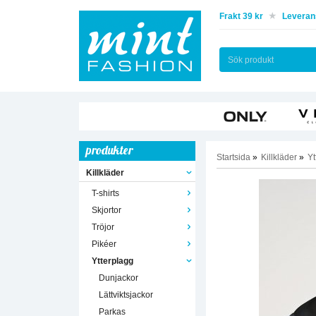
Frakt 39 kr
Leverans
produkter
Startsida
»
Killkläder
»
Yt
Killkläder
T-shirts
Skjortor
Tröjor
Pikéer
Ytterplagg
Dunjackor
Lättviktsjackor
Parkas