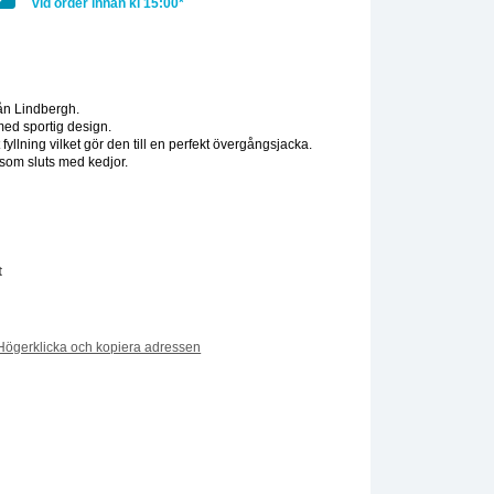
vid order innan kl 15:00*
:
ån Lindbergh.
med sportig design.
t fyllning vilket gör den till en perfekt övergångsjacka.
l som sluts med kedjor.
t
Högerklicka och kopiera adressen