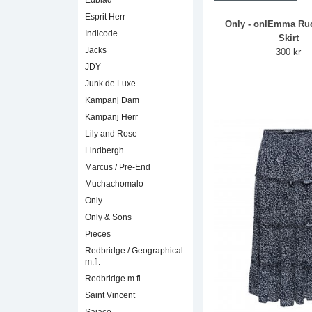
Edblad
Esprit Herr
Only - onlEmma Ruc
Indicode
Skirt
Jacks
300 kr
JDY
Junk de Luxe
Kampanj Dam
Kampanj Herr
Lily and Rose
Lindbergh
Marcus / Pre-End
Muchachomalo
Only
Only & Sons
Pieces
Redbridge / Geographical
m.fl.
Redbridge m.fl.
Saint Vincent