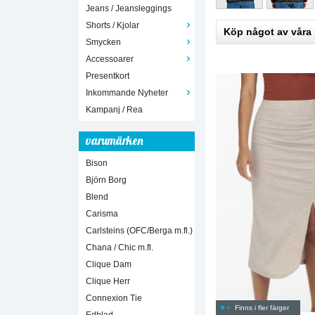
Jeans / Jeansleggings
Shorts / Kjolar
Köp något av våra
Smycken
Accessoarer
Presentkort
Inkommande Nyheter
Kampanj / Rea
varumärken
Bison
Björn Borg
Blend
Carisma
Carlsteins (OFC/Berga m.fl.)
Chana / Chic m.fl.
Clique Dam
Clique Herr
Connexion Tie
Finns i fler färger