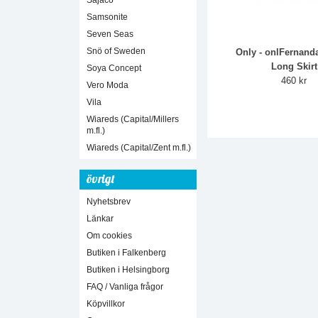
Sajaco
Samsonite
Seven Seas
Snö of Sweden
Only - onlFernand
Long Skirt
Soya Concept
460 kr
Vero Moda
Vila
Wiareds (Capital/Millers
m.fl.)
Wiareds (Capital/Zent m.fl.)
övrigt
Nyhetsbrev
Länkar
Om cookies
Butiken i Falkenberg
Butiken i Helsingborg
FAQ / Vanliga frågor
Köpvillkor