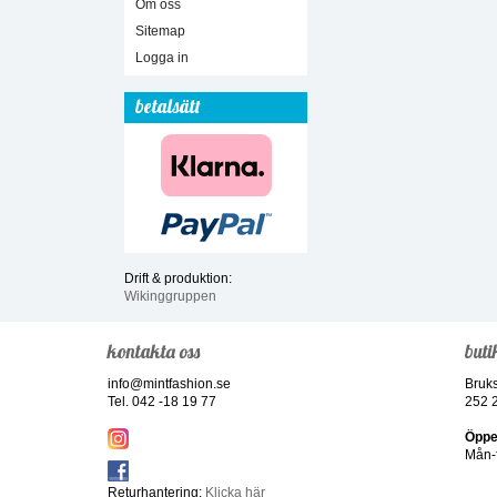
Om oss
Sitemap
Logga in
betalsätt
Drift & produktion:
Wikinggruppen
kontakta oss
buti
info@mintfashion.se
Bruk
Tel. 042 -18 19 77
252 
Öppe
Mån-f
Returhantering:
Klicka här