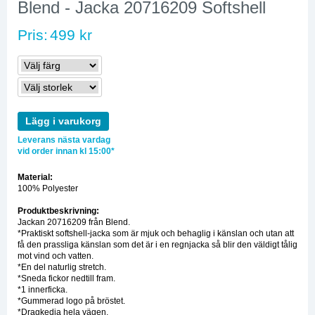
Blend - Jacka 20716209 Softshell
Pris:
499 kr
Lägg i varukorg
Leverans nästa vardag
vid order innan kl 15:00*
Material:
100% Polyester
Produktbeskrivning:
Jackan 20716209 från Blend.
*Praktiskt softshell-jacka som är mjuk och behaglig i känslan och utan att
få den prassliga känslan som det är i en regnjacka så blir den väldigt tålig
mot vind och vatten.
*En del naturlig stretch.
*Sneda fickor nedtill fram.
*1 innerficka.
*Gummerad logo på bröstet.
*Dragkedja hela vägen.