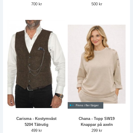
700 kr
500 kr
Finns i fler färger
Carisma - Kostymväst
Chana - Topp SW19
5204 Tätrutig
Knappar på axeln
499 kr
299 kr