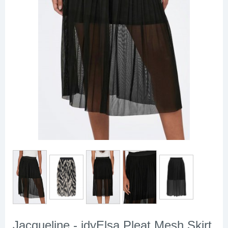
Jacqueline - jdyElsa Pleat Mesh Skirt