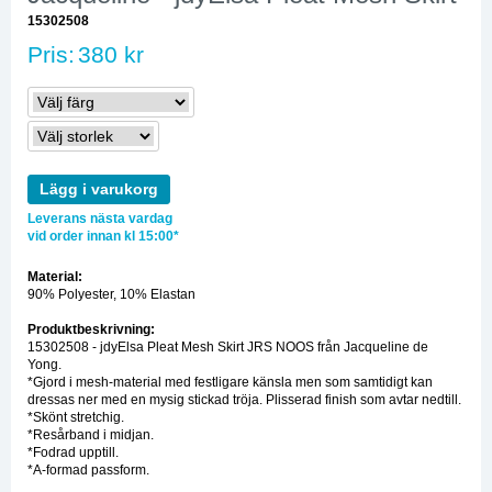
15302508
Pris:
380 kr
Lägg i varukorg
Leverans nästa vardag
vid order innan kl 15:00*
Material:
90% Polyester, 10% Elastan
Produktbeskrivning:
15302508 - jdyElsa Pleat Mesh Skirt JRS NOOS från Jacqueline de
Yong.
*Gjord i mesh-material med festligare känsla men som samtidigt kan
dressas ner med en mysig stickad tröja. Plisserad finish som avtar nedtill.
*Skönt stretchig.
*Resårband i midjan.
*Fodrad upptill.
*A-formad passform.