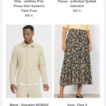
Only - onlAlma Poly
Pieces - pcGretzel Quilted
Plisse Skirt Santorini
Overshirt
Palm Print
650 kr
480 kr
Blend - Overshirt 20720112
Soya - Faye 5