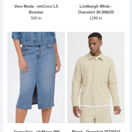
Vero Moda - vmCoco LS
Lindbergh White -
Bomber
Overshirt 30-306035
500 kr
1299 kr
Jacqueline - jdyMoon HW
Blend - Overshirt 20720112