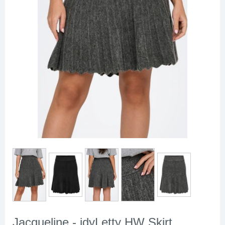
Jacqueline - jdyLetty HW Skirt