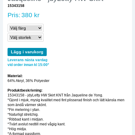
15343158
Pris:
380 kr
Lägg i varukorg
Leverans nästa vardag
vid order innan kl 15:00*
Material:
64% Akryl, 36% Polyester
Produktbeskrivning:
15343158 - jdyLetty HW Skirt KNT från Jaqueline de Yong.
*Gjord i mjuk, mysig kvalitet med fint plisserad finish och lätt känsla men
som ändå värmer skönt.
*Fin melering i ytan.
*Naturligt stretchig.
*Ribbad kant i midjan.
*Tvärt avslut nedtill med vågig kant.
*Hög midja.
*A-formad passform.