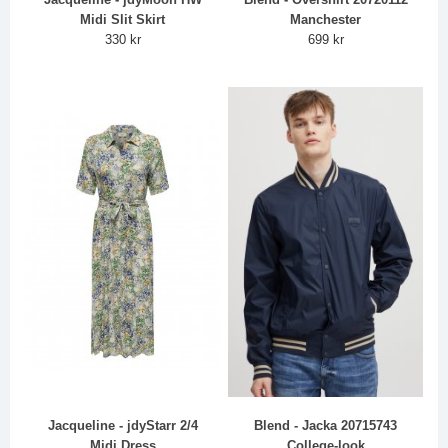
Midi Slit Skirt
Manchester
330 kr
699 kr
Jacqueline - jdyStarr 2/4
Blend - Jacka 20715743
Midi Dress
College-look