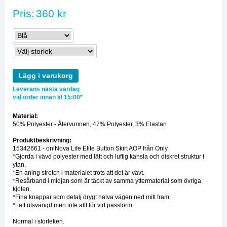
Pris:
360 kr
Lägg i varukorg
Leverans nästa vardag
vid order innan kl 15:00*
Material:
50% Polyester - Återvunnen, 47% Polyester, 3% Elastan
Produktbeskrivning:
15342661 - onlNova Life Elite Button Skirt AOP från Only.
*Gjorda i vävd polyester med lätt och luftig känsla och diskret struktur i
ytan.
*En aning stretch i materialet trots att det är vävt.
*Resårband i midjan som är täckt av samma yttermaterial som övriga
kjolen.
*Fina knappar som detalj drygt halva vägen ned mitt fram.
*Lätt utsvängd men inte allt för vid passform.
Normal i storleken.