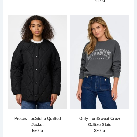
799 kr
Pieces - pcStella Quilted
Only - onlSweat Crew
Jacket
O.Size State
550 kr
330 kr