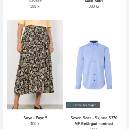
020929
Maxi Skirt
399 kr
380 kr
Finns i fler färger
Soya - Faye 5
Seven Seas - Skjorta S370
400 kr
MF Enfärgad kontrast