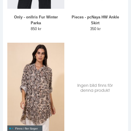
Only - onlIris Fur Winter
Pieces - pcNaya HW Ankle
Parka
Skirt
850 kr
350 kr
Finns i fler färger