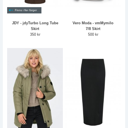
Finns i fler färger
JDY - jdyTurbo Long Tube
Vero Moda - vmMymilo
Skirt
7/8 Skirt
350 kr
500 kr