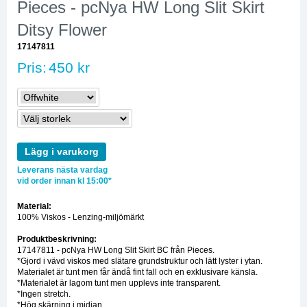
Pieces - pcNya HW Long Slit Skirt
Ditsy Flower
17147811
Pris:
450 kr
Lägg i varukorg
Leverans nästa vardag
vid order innan kl 15:00*
Material:
100% Viskos - Lenzing-miljömärkt
Produktbeskrivning:
17147811 - pcNya HW Long Slit Skirt BC från Pieces.
*Gjord i vävd viskos med slätare grundstruktur och lätt lyster i ytan.
Materialet är tunt men får ändå fint fall och en exklusivare känsla.
*Materialet är lagom tunt men upplevs inte transparent.
*Ingen stretch.
*Hög skärning i midjan.