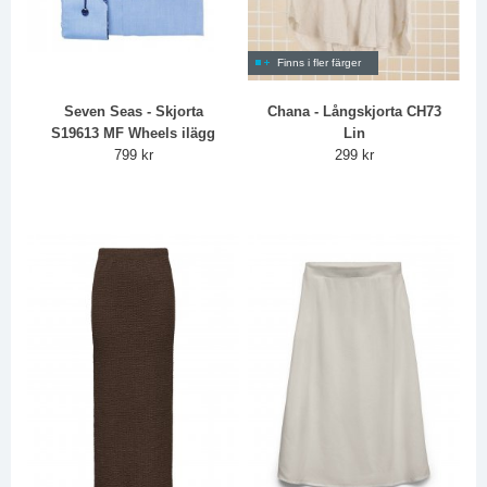
Finns i fler färger
Seven Seas - Skjorta
Chana - Långskjorta CH73
S19613 MF Wheels ilägg
Lin
799 kr
299 kr