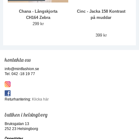
Chana - Långskjorta
Cinc - Jacka 158 Kontrast
CH164 Zebra
på muddar
299 kr
399 kr
kontakta oss
info@mintfashion.se
Tel. 042 -18 19 77
Returhantering:
Klicka här
butiken i helsingborg
Bruksgatan 13
252 23 Helsingborg
Öppettider