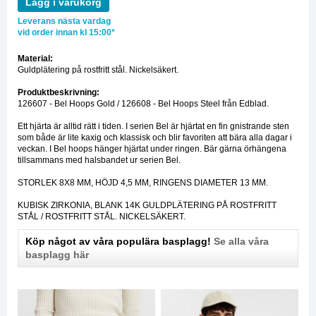
Lägg i varukorg
Leverans nästa vardag
vid order innan kl 15:00*
Material:
Guldplätering på rostfritt stål. Nickelsäkert.
Produktbeskrivning:
126607 - Bel Hoops Gold / 126608 - Bel Hoops Steel från Edblad.
Ett hjärta är alltid rätt i tiden. I serien Bel är hjärtat en fin gnistrande sten
som både är lite kaxig och klassisk och blir favoriten att bära alla dagar i
veckan. I Bel hoops hänger hjärtat under ringen. Bär gärna örhängena
tillsammans med halsbandet ur serien Bel.
STORLEK 8X8 MM, HÖJD 4,5 MM, RINGENS DIAMETER 13 MM.
KUBISK ZIRKONIA, BLANK 14K GULDPLÄTERING PÅ ROSTFRITT
STÅL / ROSTFRITT STÅL. NICKELSÄKERT.
Köp något av våra populära basplagg!
Se alla våra
basplagg här