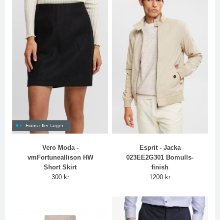
Finns i fler färger
Vero Moda -
Esprit - Jacka
vmFortuneallison HW
023EE2G301 Bomulls-
Short Skirt
finish
300 kr
1200 kr