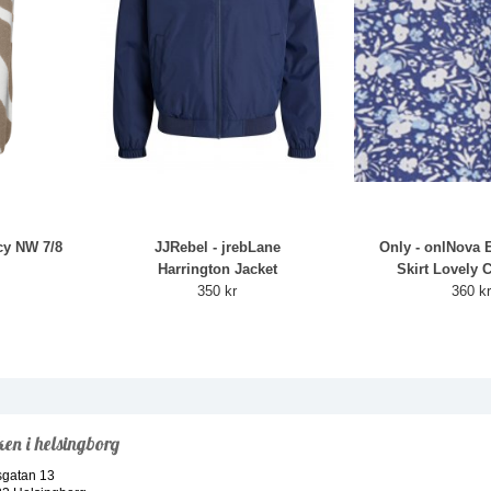
cy NW 7/8
JJRebel - jrebLane
Only - onlNova E
Harrington Jacket
Skirt Lovely C
350 kr
360 k
ken i helsingborg
sgatan 13