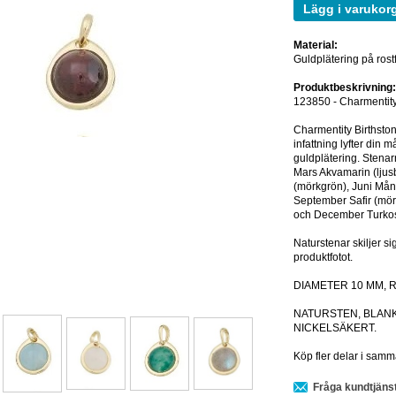
Lägg i varukor
Material:
Guldplätering på rostfr
Produktbeskrivning
123850 - Charmentity
Charmentity Birthston
infattning lyfter din
guldplätering. Stenarn
Mars Akvamarin (ljusbl
(mörkgrön), Juni Månst
September Safir (mör
och December Turkos 
Naturstenar skiljer sig
produktfotot.
DIAMETER 10 MM, 
NATURSTEN, BLANK
NICKELSÄKERT.
Köp fler delar i samma
Fråga kundtjäns