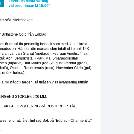
Leverans nästa vardag
g
vid order innan kl 15:00*
itt stål. Nickelsäkert.
:
 Birthstone Gold från Edblad.
es är en så fin personlig berlock som med sin diskreta
 månadssten. Här ses din månadssten infattad i blank 14K
a är: Januari Granat (mörkröd), Februari Ametist (lila),
å) April Bergskristall (klar), Maj Smaragdkristall
en (mjölkvit), Juli Kvarts (röd), Augusti Peridot (grön),
kblå), Oktober Rosenkvarts (rosa), November Citrin (gul)
(mörkt turkos).
 alltid något i färgen, så tillåt en viss nyansering utifrån
RINGENS STORLEK 5X6 MM.
 14K GULDPLÄTERING PÅ ROSTFRITT STÅL.
 serie för att få ett fint set. Sök på "Edblad - Charmentity"
t