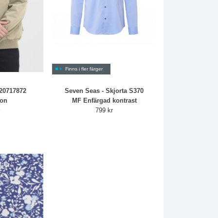
Finns i fler färger
 20717872
Seven Seas - Skjorta S370
ton
MF Enfärgad kontrast
r
799 kr