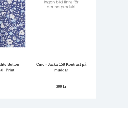
lite Button
Cinc - Jacka 158 Kontrast på
ali Print
muddar
r
399 kr