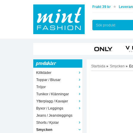
Frakt 39 kr
Leverans
produkter
Startsida
»
Smycken
»
Ed
Killkläder
Toppar / Blusar
Tröjor
Tunikor / Klänningar
Ytterplagg / Kavajer
Byxor / Leggings
Jeans / Jeansleggings
Shorts / Kjolar
Smycken