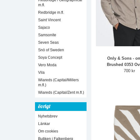
Redbridge / Geographical
m.fl.
Redbridge m.fl.
Saint Vincent
Sajaco
Samsonite
Seven Seas
Snö of Sweden
Soya Concept
Only & Sons - o
Brushed 0353 Ove
Vero Moda
700 kr
Vila
Wiareds (Capital/Millers
m.fl.)
Wiareds (Capital/Zent m.fl.)
övrigt
Nyhetsbrev
Länkar
Om cookies
Butiken i Falkenberg