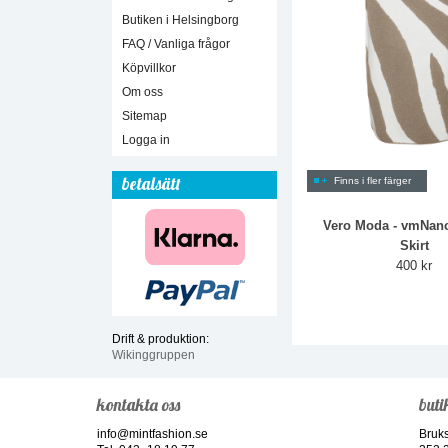
Butiken i Helsingborg
FAQ / Vanliga frågor
Köpvillkor
Om oss
Sitemap
Logga in
betalsätt
Finns i fler färger
Vero Moda - vmNan
Skirt
400 kr
Drift & produktion:
Wikinggruppen
kontakta oss
buti
info@mintfashion.se
Bruk