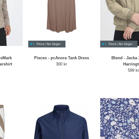
Finns i fler färger
Finns i fler färger
nsMark
Pieces - pcAnora Tank Dress
Blend - Jacka
rshirt
300 kr
Harring
599 k