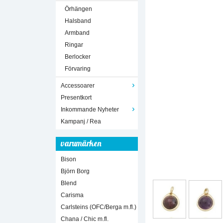
Örhängen
Halsband
Armband
Ringar
Berlocker
Förvaring
Accessoarer
Presentkort
Inkommande Nyheter
Kampanj / Rea
varumärken
Bison
Björn Borg
Blend
Carisma
Carlsteins (OFC/Berga m.fl.)
Chana / Chic m.fl.