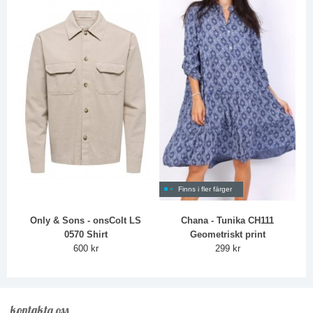
Finns i fler färger
Only & Sons - onsColt LS
Chana - Tunika CH111
0570 Shirt
Geometriskt print
600 kr
299 kr
kontakta oss