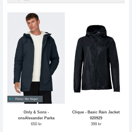
Finns i fler färger
Only & Sons -
Clique - Basic Rain Jacket
onsAlexander Parka
020929
650 kr
399 kr