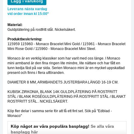
Lägg i varukorg
Leverans nästa vardag
vid order innan kl 15:00*
Material:
Guldplätering på rostfritt stål. Nickelsäkert.
Produktbeskrivning:
115959 115960 - Monaco Bracelet Mini Gold / 115961 - Monaco Bracelet
Mini Rose Gold / 115960 - Monaco Bracelet Mini Steel.
Monaco är en verklig klassiker som har varit med oss länge. I Monaco
mini armband är den fina ringen lite mindre, lite nättare och har fått en
tunn kedja fäst på var sida. Serien Monaco mini är en mycket uppskattad
present och finns i flera utföranden.
DIAMETER 8 MM, ARMBANDETS JUSTERBARA LÄNGD 16-19 CM.
KUBISK ZIRKONIA, BLANK 14K GULDPLÄTERING PÅ ROSTFRITT
STÅL / BLANK ROSÉGULDPLÄTERING PÅ ROSTFRITT STÅL / BLANKT
ROSTFRITT STÅL.. NICKELSÄKERT.
Köp fler delar i samma serie för att få ett fint set. Sök på "Edblad -
Monaco"
Köp något av våra populära basplagg!
Se alla våra
basplagg här