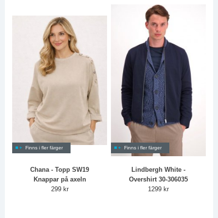
Finns i fler färger
Finns i fler färger
Chana - Topp SW19
Lindbergh White -
Knappar på axeln
Overshirt 30-306035
299 kr
1299 kr