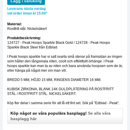
Lägg i varukorg
Leverans nästa vardag
vid order innan kl 15:00*
Material:
Rostfritt stål. Nickelsäkert
Produktbeskrivning:
124727 - Peak Hoops Sparkle Black Gold / 124728 - Peak Hoops
Sparkle Black Steel från Edblad.
I Peak hoops sparkle har vi satt svarta små stenar på framsidan av ringen
som håller den långsmala niten, coolt och effektfullt örhänge. I Peak
hoops sparkle kan man ta av niten och bara använda hoopsen som de är,
eller hänga på något mer om man vill.
BREDD 5 MM, HÖJD 15 MM, RINGENS DIAMETER 16 MM.
KUBISK ZIRKONIA, BLANK 14K GULDPLÄTERING PÅ ROSTFRITT
STÅL / ROSTFRITT STÅL. NICKELSÄKERT.
Köp fler delar i samma serie för att få ett fint set. Sök på "Edblad - Peak".
Köp något av våra populära basplagg!
Se alla våra
basplagg här