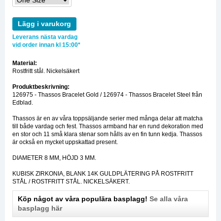
Lägg i varukorg
Leverans nästa vardag
vid order innan kl 15:00*
Material:
Rostfritt stål. Nickelsäkert
Produktbeskrivning:
126975 - Thassos Bracelet Gold / 126974 - Thassos Bracelet Steel från
Edblad.
Thassos är en av våra toppsäljande serier med många delar att matcha
till både vardag och fest. Thassos armband har en rund dekoration med
en stor och 11 små klara stenar som hålls av en fin tunn kedja. Thassos
är också en mycket uppskattad present.
DIAMETER 8 MM, HÖJD 3 MM.
KUBISK ZIRKONIA, BLANK 14K GULDPLÄTERING PÅ ROSTFRITT
STÅL / ROSTFRITT STÅL. NICKELSÄKERT.
Köp något av våra populära basplagg!
Se alla våra
basplagg här