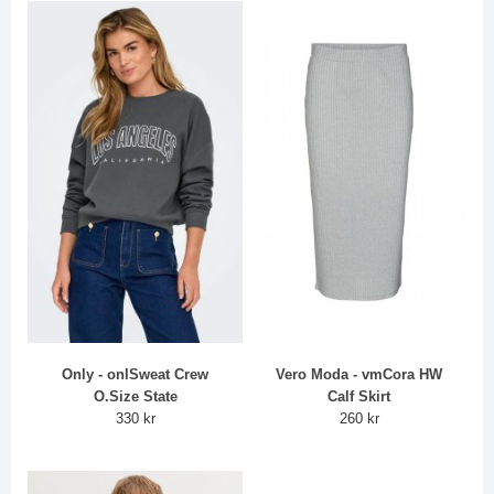
Only - onlSweat Crew
Vero Moda - vmCora HW
O.Size State
Calf Skirt
330 kr
260 kr