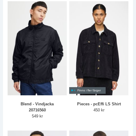
Finns i fler färger
Blend - Vindjacka
Pieces - pcEffi LS Shirt
20716560
450 kr
549 kr