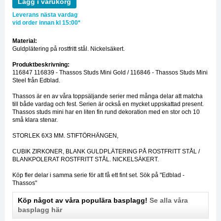
Lägg i varukorg
Leverans nästa vardag
vid order innan kl 15:00*
Material:
Guldplätering på rostfritt stål. Nickelsäkert.
Produktbeskrivning:
116847 116839 - Thassos Studs Mini Gold / 116846 - Thassos Studs Mini
Steel från Edblad.
Thassos är en av våra toppsäljande serier med många delar att matcha
till både vardag och fest. Serien är också en mycket uppskattad present.
Thassos studs mini har en liten fin rund dekoration med en stor och 10
små klara stenar.
STORLEK 6X3 MM. STIFTÖRHÄNGEN,
CUBIK ZIRKONER, BLANK GULDPLÄTERING PÅ ROSTFRITT STÅL /
BLANKPOLERAT ROSTFRITT STÅL. NICKELSÄKERT.
Köp fler delar i samma serie för att få ett fint set. Sök på "Edblad -
Thassos"
Köp något av våra populära basplagg!
Se alla våra
basplagg här