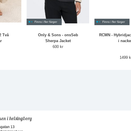
Finns i fler färger
Finns i fler färger
2 Två
Only & Sons - onsSeb
RCMN - Hybridjac
r
Sherpa Jacket
i nack
600 kr
1499 k
ken i helsingborg
sgatan 13