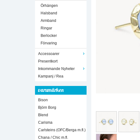
Örhängen
Halsband
Armband
Ringar
Berlocker
Förvaring
Accessoarer
Presentkort
Inkommande Nyheter
Kampanj / Rea
varumärken
Bison
Björn Borg
Blend
Carisma
Carlsteins (OFC/Berga m.fl.)
Chana / Chic m.fl.