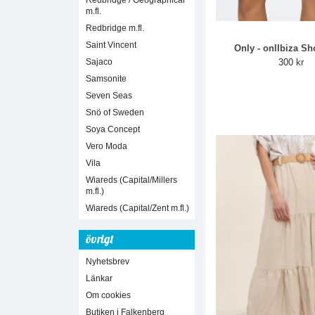
Redbridge / Geographical
m.fl.
Redbridge m.fl.
Saint Vincent
Only - onlIbiza Sho
Sajaco
300 kr
Samsonite
Seven Seas
Snö of Sweden
Soya Concept
Vero Moda
Vila
Wiareds (Capital/Millers
m.fl.)
Wiareds (Capital/Zent m.fl.)
övrigt
Nyhetsbrev
Länkar
Om cookies
Butiken i Falkenberg