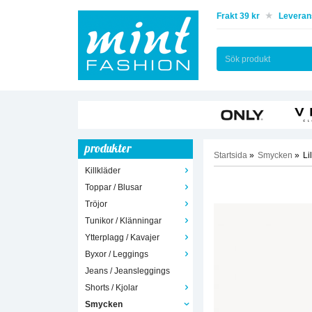
Frakt 39 kr
Leverans
produkter
Startsida
»
Smycken
»
Li
Killkläder
Toppar / Blusar
Tröjor
Tunikor / Klänningar
Ytterplagg / Kavajer
Byxor / Leggings
Jeans / Jeansleggings
Shorts / Kjolar
Smycken