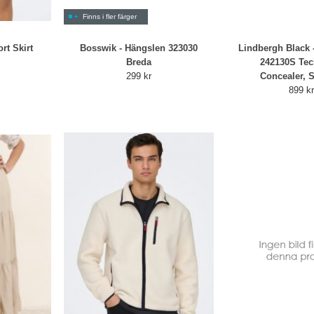
Finns i fler färger
rt Skirt
Bosswik - Hängslen 323030
Lindbergh Black -
Breda
242130S Tec
299 kr
Concealer, S
899 k