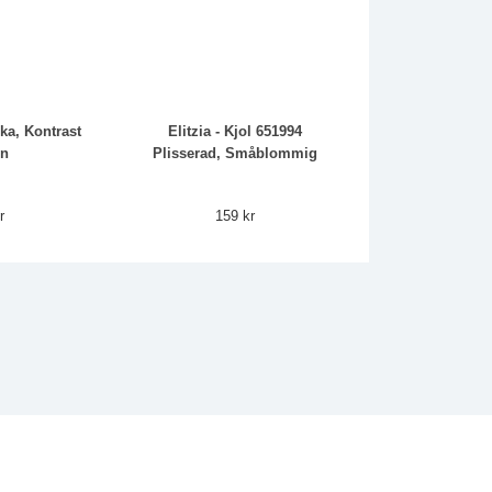
ka, Kontrast
Elitzia - Kjol 651994
en
Plisserad, Småblommig
r
159 kr