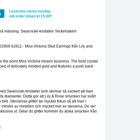
Leverans nästa vardag
g
vid order innan kl 15:00*
 på mässing. Swarovski-kristaller. Nickelsäkert
:
809 62811 - Miss Victoria Stud Earrings från Lily and
to the point Miss Victoria means business. The bold crystal
a bed of delicately molded gold and features a push back
med Swarovski-kristaller som skimrar så vackert att man
äkta diamanter. Detta gör att Lily & Rose smycken har svårt
å bild. Stenarnas glitter tar mycket fokus så att man i
r mindre av metallen och mycket mer av stenarna. De ser
xklusiva ut. Gillar du glitter kommer du älska smycken från
t