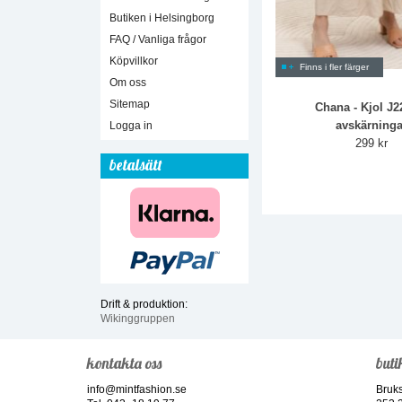
Butiken i Helsingborg
FAQ / Vanliga frågor
Köpvillkor
Finns i fler färger
Om oss
Sitemap
Chana - Kjol J2
avskärninga
Logga in
299 kr
betalsätt
Drift & produktion:
Wikinggruppen
kontakta oss
buti
info@mintfashion.se
Bruk