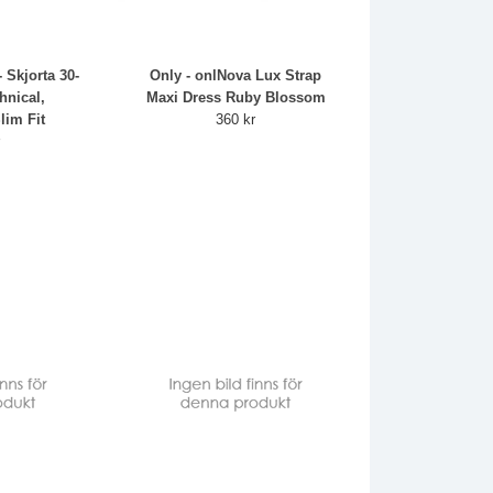
 Skjorta 30-
Only - onlNova Lux Strap
hnical,
Maxi Dress Ruby Blossom
lim Fit
360 kr
r