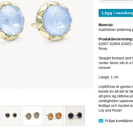
Lägg i varukor
Material:
Guld/silver-plätering
Produktbeskrivning
62807 62804 62805 62
Rose.
Straight forward and 
center stone sits in 
closure.
Längd: 1 cm
Lily&Rose är gjorda 
kunde tro att det är 
att göra sig rättvisa p
verkligheten uppleve
festliga och mycket e
Lily and Rose!
Fråga kundtjäns