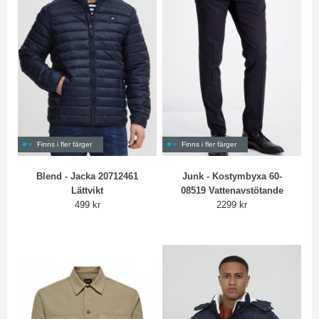
Finns i fler färger
Finns i fler färger
Blend - Jacka 20712461
Junk - Kostymbyxa 60-
Lättvikt
08519 Vattenavstötande
499 kr
2299 kr