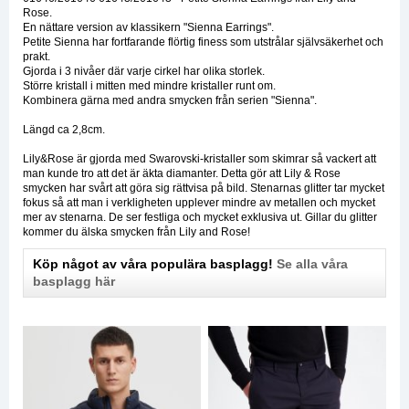
Rose.
En nättare version av klassikern "Sienna Earrings".
Petite Sienna har fortfarande flörtig finess som utstrålar självsäkerhet och
prakt.
Gjorda i 3 nivåer där varje cirkel har olika storlek.
Större kristall i mitten med mindre kristaller runt om.
Kombinera gärna med andra smycken från serien "Sienna".
Längd ca 2,8cm.
Lily&Rose är gjorda med Swarovski-kristaller som skimrar så vackert att
man kunde tro att det är äkta diamanter. Detta gör att Lily & Rose
smycken har svårt att göra sig rättvisa på bild. Stenarnas glitter tar mycket
fokus så att man i verkligheten upplever mindre av metallen och mycket
mer av stenarna. De ser festliga och mycket exklusiva ut. Gillar du glitter
kommer du älska smycken från Lily and Rose!
Köp något av våra populära basplagg!
Se alla våra
basplagg här