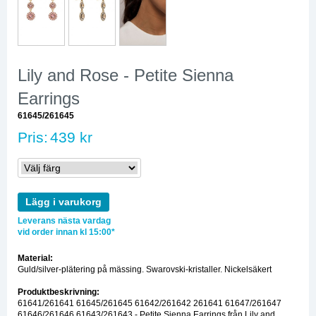
Lily and Rose - Petite Sienna
Earrings
61645/261645
Pris:
439 kr
Lägg i varukorg
Leverans nästa vardag
vid order innan kl 15:00*
Material:
Guld/silver-plätering på mässing. Swarovski-kristaller. Nickelsäkert
Produktbeskrivning:
61641/261641 61645/261645 61642/261642 261641 61647/261647
61646/261646 61643/261643 - Petite Sienna Earrings från Lily and