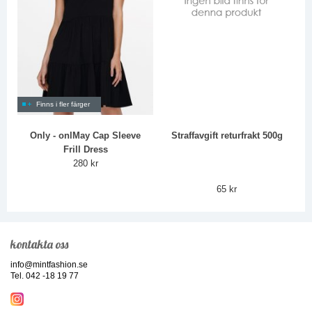
Finns i fler färger
Only - onlMay Cap Sleeve
Straffavgift returfrakt 500g
Frill Dress
280 kr
65 kr
kontakta oss
info@mintfashion.se
Tel. 042 -18 19 77