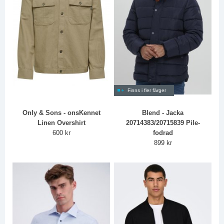
Finns i fler färger
Only & Sons - onsKennet
Blend - Jacka
Linen Overshirt
20714383/20715839 Pile-
600 kr
fodrad
899 kr