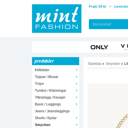
Frakt 39 kr
Leverans
produkter
Startsida
»
Smycken
»
Li
Killkläder
Toppar / Blusar
Tröjor
Tunikor / Klänningar
Ytterplagg / Kavajer
Byxor / Leggings
Jeans / Jeansleggings
Shorts / Kjolar
Smycken