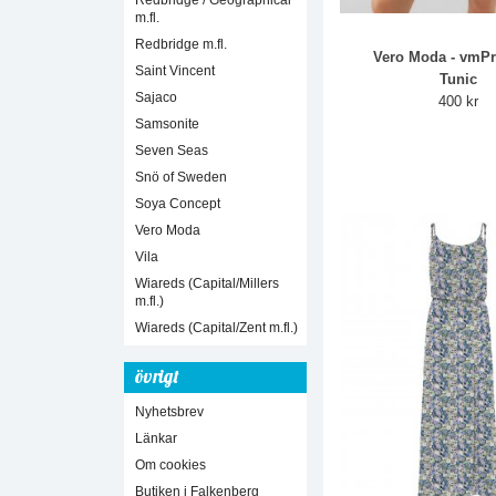
Redbridge / Geographical
m.fl.
Redbridge m.fl.
Vero Moda - vmPre
Saint Vincent
Tunic
Sajaco
400 kr
Samsonite
Seven Seas
Snö of Sweden
Soya Concept
Vero Moda
Vila
Wiareds (Capital/Millers
m.fl.)
Wiareds (Capital/Zent m.fl.)
övrigt
Nyhetsbrev
Länkar
Om cookies
Butiken i Falkenberg