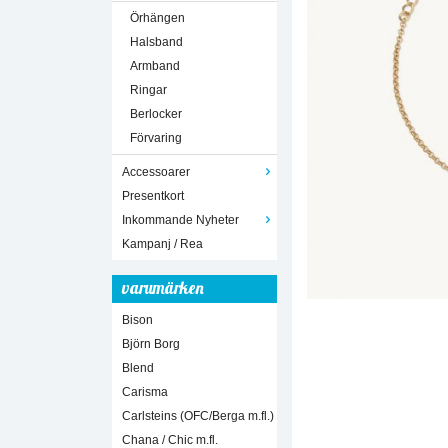
Örhängen
Halsband
Armband
Ringar
Berlocker
Förvaring
Accessoarer
Presentkort
Inkommande Nyheter
Kampanj / Rea
varumärken
Bison
Björn Borg
Blend
Carisma
Carlsteins (OFC/Berga m.fl.)
Chana / Chic m.fl.