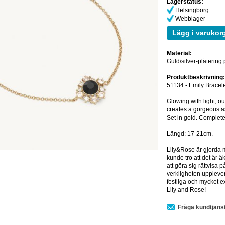
Lagerstatus:
Helsingborg
Webblager
Lägg i varukor
Material:
Guld/silver-plätering
Produktbeskrivning
51134 - Emily Bracele
Glowing with light, ou
creates a gorgeous a
Set in gold. Complete
Längd: 17-21cm.
Lily&Rose är gjorda 
kunde tro att det är 
att göra sig rättvisa p
verkligheten uppleve
festliga och mycket e
Lily and Rose!
Fråga kundtjäns