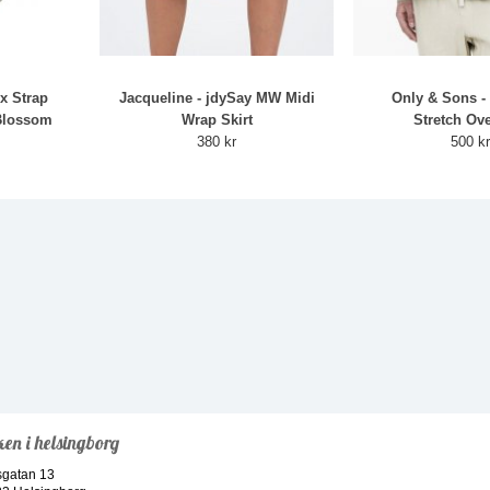
x Strap
Jacqueline - jdySay MW Midi
Only & Sons -
Blossom
Wrap Skirt
Stretch Ove
380 kr
500 k
ken i helsingborg
sgatan 13