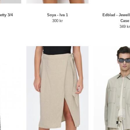
tty 3/4
Soya - Iva 1
Edblad - Jewell
300 kr
Case
349 k