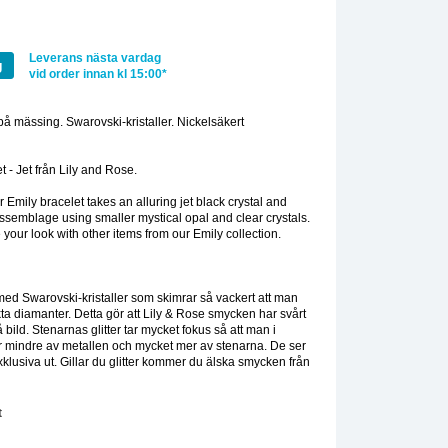
Leverans nästa vardag
g
vid order innan kl 15:00*
 på mässing. Swarovski-kristaller. Nickelsäkert
:
t - Jet från Lily and Rose.
r Emily bracelet takes an alluring jet black crystal and
ssemblage using smaller mystical opal and clear crystals.
 your look with other items from our Emily collection.
med Swarovski-kristaller som skimrar så vackert att man
äkta diamanter. Detta gör att Lily & Rose smycken har svårt
å bild. Stenarnas glitter tar mycket fokus så att man i
r mindre av metallen och mycket mer av stenarna. De ser
xklusiva ut. Gillar du glitter kommer du älska smycken från
t