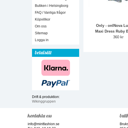
Butiken i Helsingborg
FAQ / Vanliga frågor
Köpvillkor
Only - onlNova Lu
Om oss
Maxi Dress Ruby 
Sitemap
360 kr
Logga in
betalsätt
Drift & produktion:
Wikinggruppen
kontakta oss
buti
info@mintfashion.se
Bruk