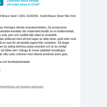
Leverans nästa vardag
g
vid order innan kl 15:00*
:
t Brace Guld / 1091-3100256 - Exibit Brace Silver från Snö
 av Sveriges största smyckesmärken. De producerar
alvädel-karaktär där materialet består av en bottenmetall,
ink, järn och rostfritt stål vilket är nickelfritt.
n pläterad med ett tunt lager av äkta silver, guld eller rosé
å en lack för att skydda lagret från oxidation. Så länge
er du aldrig behöva putsa smycket och är du rimligt
 så håller det i många år innan ytskiktet missfärgas.
r ofta cubic zirkoner men ibland används även glas.
ia och kemikalietestade.
t
Högerklicka och kopiera adressen