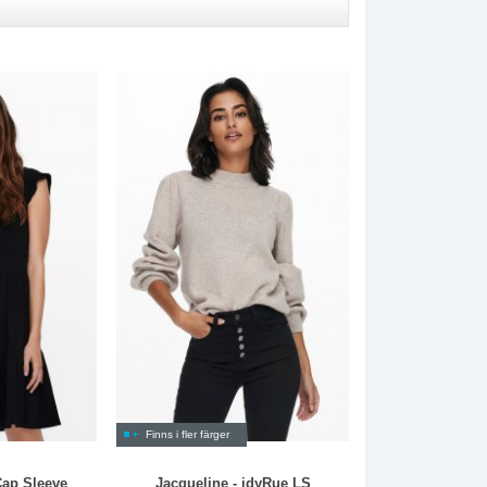
Finns i fler färger
Cap Sleeve
Jacqueline - jdyRue LS