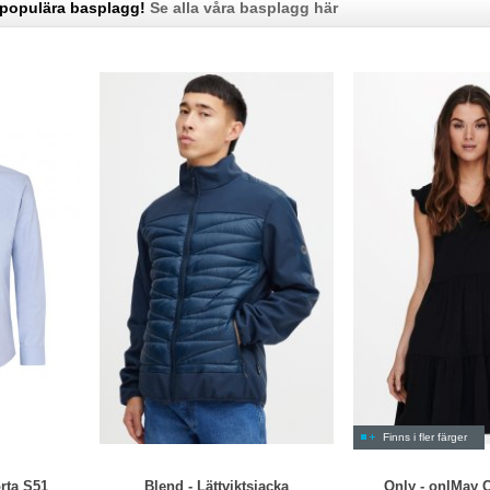
 populära basplagg!
Se alla våra basplagg här
Finns i fler färger
rta S51
Blend - Lättviktsjacka
Only - onlMay 