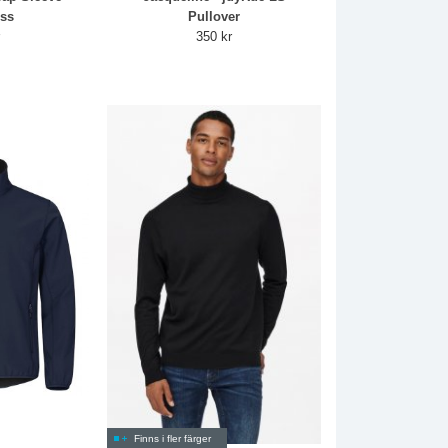
ess
Pullover
r
350 kr
Finns i fler färger