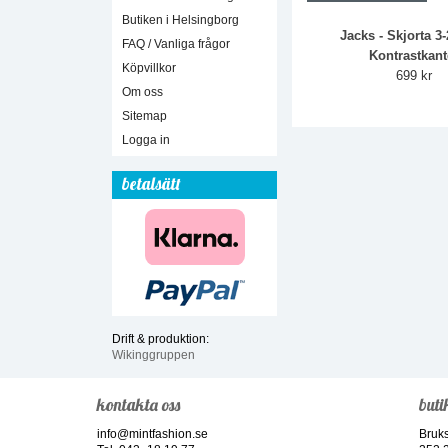
Butiken i Helsingborg
Jacks - Skjorta 3
FAQ / Vanliga frågor
Kontrastkant
Köpvillkor
699 kr
Om oss
Sitemap
Logga in
betalsätt
Drift & produktion:
Wikinggruppen
kontakta oss
buti
info@mintfashion.se
Bruk