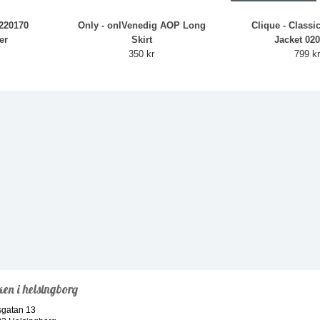
-220170
Only - onlVenedig AOP Long
Clique - Classi
er
Skirt
Jacket 02
350 kr
799 k
ken i helsingborg
sgatan 13