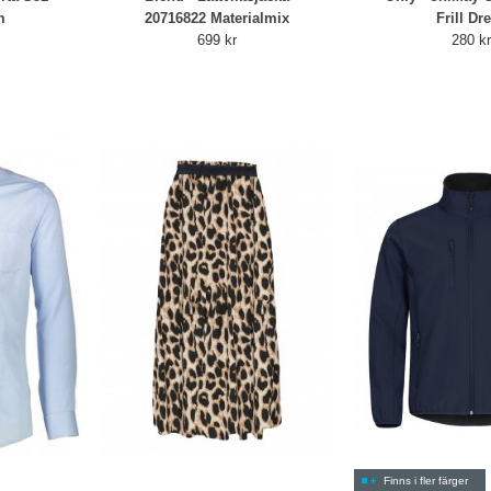
m
20716822 Materialmix
Frill Dr
699 kr
280 k
Finns i fler färger