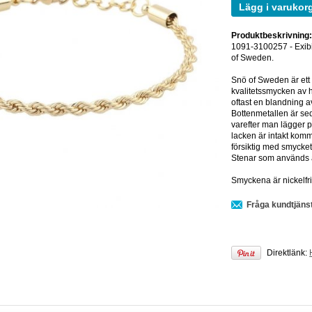
Lägg i varukor
Produktbeskrivning
1091-3100257 - Exibi
of Sweden.
Snö of Sweden är ett
kvalitetssmycken av h
oftast en blandning av z
Bottenmetallen är seda
varefter man lägger p
lacken är intakt komm
försiktig med smycket
Stenar som används ä
Smyckena är nickelfr
Fråga kundtjäns
Direktlänk: