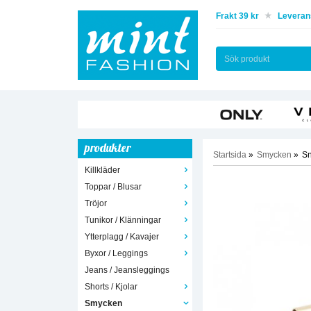
Frakt 39 kr
Leverans
produkter
Startsida
»
Smycken
»
Sn
Killkläder
Toppar / Blusar
Tröjor
Tunikor / Klänningar
Ytterplagg / Kavajer
Byxor / Leggings
Jeans / Jeansleggings
Shorts / Kjolar
Smycken