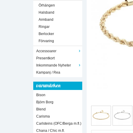
Örhängen
Halsband
Armband
Ringar
Berlocker
Förvaring
Accessoarer
Presentkort
Inkommande Nyheter
Kampanj / Rea
varumärken
Bison
Björn Borg
Blend
Carisma
Carlsteins (OFC/Berga m.fl.)
Chana / Chic m.fl.