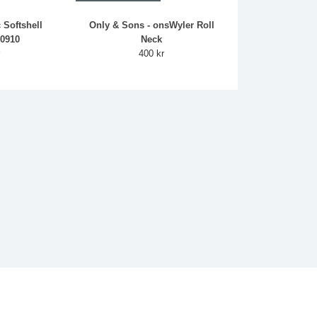
c Softshell
Only & Sons - onsWyler Roll
00910
Neck
r
400 kr