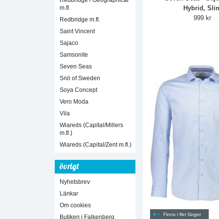
Redbridge / Geographical
m.fl.
Hybrid, Sli
999 kr
Redbridge m.fl.
Saint Vincent
Sajaco
Samsonite
Seven Seas
Snö of Sweden
Soya Concept
Vero Moda
Vila
Wiareds (Capital/Millers
m.fl.)
Wiareds (Capital/Zent m.fl.)
övrigt
Nyhetsbrev
Länkar
Om cookies
Finns i fler färger
Butiken i Falkenberg