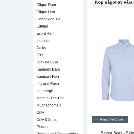
Köp något av våra
Clique Dam
Clique Herr
Connexion Tie
Edblad
Esprit Herr
Indicode
Jacks
JDY
Junk de Luxe
Kampanj Dam
Kampanj Herr
Lily and Rose
Lindbergh
Marcus / Pre-End
Muchachomalo
Only
Only & Sons
Finns i fler färger
Pieces
Seven Seas - Skjo