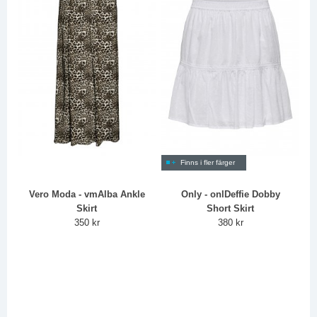
Finns i fler färger
Vero Moda - vmAlba Ankle
Only - onlDeffie Dobby
Skirt
Short Skirt
350 kr
380 kr