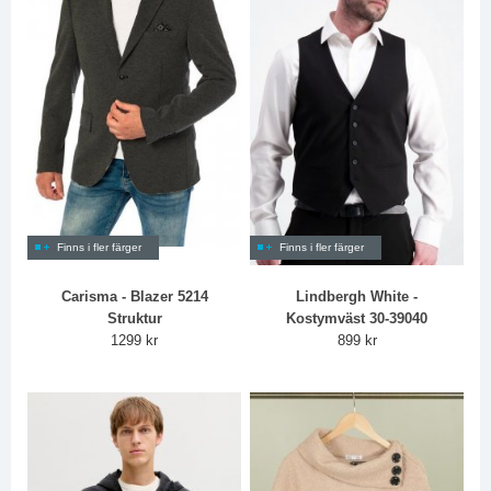
Finns i fler färger
Finns i fler färger
Carisma - Blazer 5214
Lindbergh White -
Struktur
Kostymväst 30-39040
1299 kr
899 kr