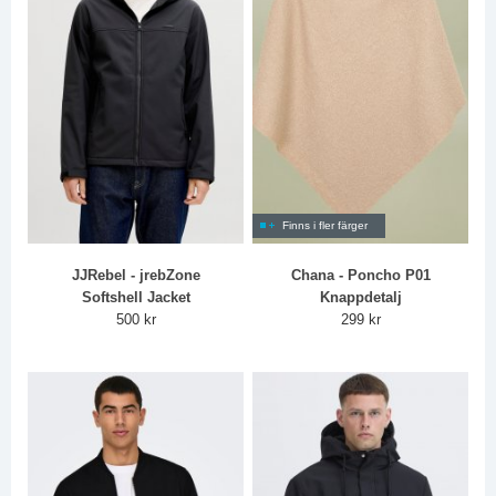
Finns i fler färger
JJRebel - jrebZone
Chana - Poncho P01
Softshell Jacket
Knappdetalj
500 kr
299 kr