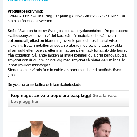
vid order innan kl 15:00*
Produktbeskrivning:
1294-6900257 - Gina Ring Ear plain g / 1294-6900256 - Gina Ring Ear
plain s från Snö of Sweden.
Snö of Sweden är ett av Sveriges största smyckesmärken. De producerar
kvalitetssmycken av halvädel-karaktär där materialet består av en
bottenmetall, oftast en blandning av zink, järn och rostfritt stål vilket är
nickelfritt. Bottenmetallen är sedan pläterad med ett tunt lager av äkta
silver, guld eller rosé varefter man lägger på en lack för att skydda lagret
från oxidation. Så länge lacken är intakt kommer du aldrig behöva putsa
smycket och är du rimligt försiktig med smycket så håller det i många år
innan ytskiktet missfärgas.
Stenar som används är ofta cubic zirkoner men ibland används även
glas.
Smyckena är nickelfria och kemikalietestade.
Köp något av våra populära basplagg!
Se alla våra
basplagg här