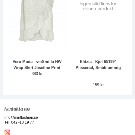
Vero Moda - vmSmilla HW
Elitzia - Kjol 651994
Wrap Skirt Josefine Print
Plisserad, Småblommig
380 kr
159 kr
kontakta oss
info@mintfashion.se
Tel. 042 -18 19 77