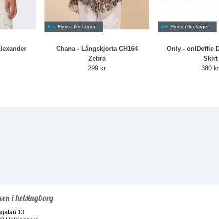
Finns i fler färger
Finns i fler färger
lexander
Chana - Långskjorta CH164
Only - onlDeffie
Zebra
Skirt
299 kr
380 k
ken i helsingborg
sgatan 13