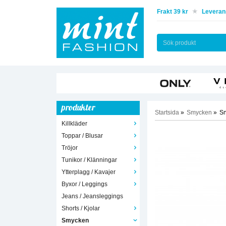
Frakt 39 kr
Leverans
produkter
Startsida
»
Smycken
»
Sn
Killkläder
Toppar / Blusar
Tröjor
Tunikor / Klänningar
Ytterplagg / Kavajer
Byxor / Leggings
Jeans / Jeansleggings
Shorts / Kjolar
Smycken