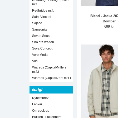
Redbridge / Geographical
m.fl.
Redbridge m.fl.
Blend - Jacka 20
Saint Vincent
Bomber
Sajaco
699 kr
Samsonite
Seven Seas
Snö of Sweden
Soya Concept
Vero Moda
Vila
Wiareds (Capital/Millers
m.fl.)
Wiareds (Capital/Zent m.fl.)
övrigt
Nyhetsbrev
Länkar
Om cookies
Butiken i Falkenberg