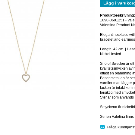
Lägg i varukor
Produktbeskrivning
1090-0601251 - Valen
Valentina Pendant Ne
Elegant necklace with
bracelet and earrings
Length: 42 cm. | Hear
Nickel tested
Snö of Sweden är ett
kvalitetssmycken av h
oftast en blandning av z
Bottenmetallen är seda
varefter man lägger p
lacken är intakt komm
försiktig med smycket
Stenar som används ä
Smyckena är nickelfr
Serien Valetina finns 
Fråga kundtjäns