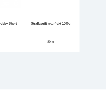
 Dobby Short
Straffavgift returfrakt 1000g
r
80 kr