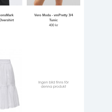
 onsMark
Vero Moda - vmPretty 3/4
Overshirt
Tunic
r
400 kr