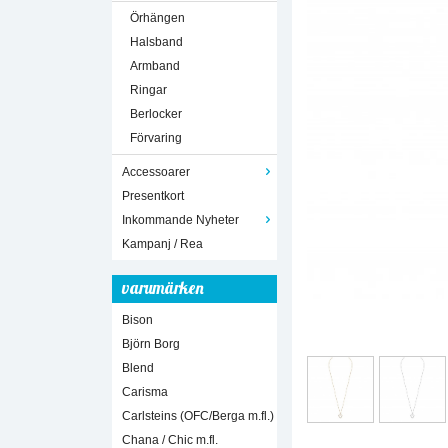
Örhängen
Halsband
Armband
Ringar
Berlocker
Förvaring
Accessoarer
Presentkort
Inkommande Nyheter
Kampanj / Rea
varumärken
Bison
Björn Borg
Blend
Carisma
Carlsteins (OFC/Berga m.fl.)
Chana / Chic m.fl.