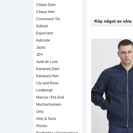
Clique Dam
Clique Herr
Connexion Tie
Köp något av våra
Edblad
Esprit Herr
Indicode
Jacks
JDY
Junk de Luxe
Kampanj Dam
Kampanj Herr
Lily and Rose
Lindbergh
Marcus / Pre-End
Muchachomalo
Only
Only & Sons
Pieces