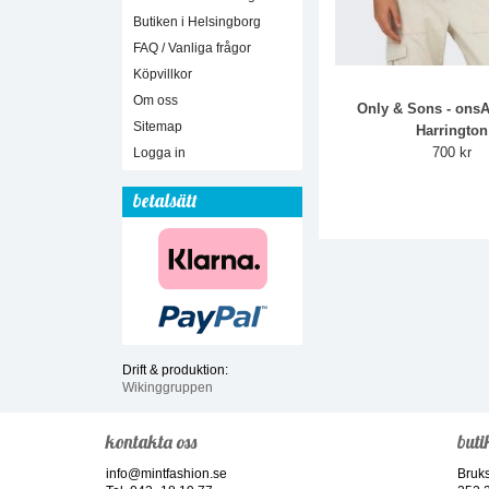
Butiken i Helsingborg
FAQ / Vanliga frågor
Köpvillkor
Om oss
Only & Sons - onsA
Sitemap
Harrington
700 kr
Logga in
betalsätt
Drift & produktion:
Wikinggruppen
kontakta oss
buti
info@mintfashion.se
Bruk