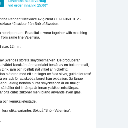
Leverans nästa vardag
g
vid order innan kl 15:00*
:
tina Pendant Necklace 42 g/clear / 1090-0601012 -
cklace 42 s/clear från Snö of Sweden.
 heart pendant. Beautiful to wear together with matching
 from same line Valentina.
t size: 12 mm.
 av Sveriges största smyckesmärken. De producerar
alvädel-karaktär där materialet består av en bottenmetall,
ink, järn och rostfritt stål vilket är nickelfritt.
n pläterad med ett tunt lager av äkta silver, guld eller rosé
å en lack för att skydda lagret från oxidation. Så länge
er du aldrig behöva putsa smycket och är du rimligt
 så håller det i många år innan ytskiktet missfärgas.
r ofta cubic zirkoner men ibland används även glas.
ia och kemikalietestade.
i flera olika varianter. Sök på "Snö - Valentina".
t