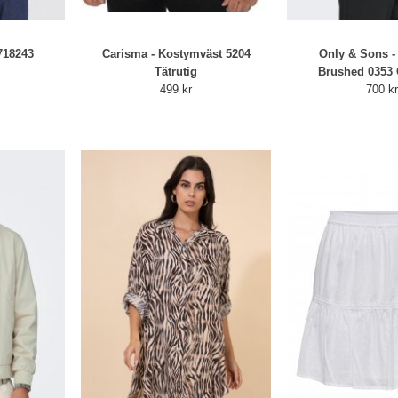
718243
Carisma - Kostymväst 5204
Only & Sons -
Tätrutig
Brushed 0353 
499 kr
700 k