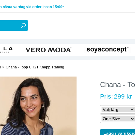
 nästa vardag vid order innan 15:00*
r
»
Chana - Topp CH21 Knapp, Randig
Chana - T
Pris:
299 kr
Lägg i varukor