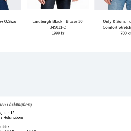
ew O.Size
Lindbergh Black - Blazer 30-
Only & Sons - 
345031-C
Comfort Stretch
1999 kr
700 k
ken i helsingborg
sgatan 13
23 Helsingborg
ttider