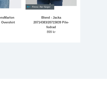
Finns i fler färger
onsMarlon
Blend - Jacka
 Overshirt
20714383/20715839 Pile-
r
fodrad
899 kr