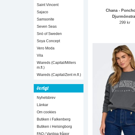
Saint Vincent
Chana - Ponch
Sajaco
Djurmönstr
Samsonite
299 kr
Seven Seas
Snö of Sweden
Soya Concept
Vero Moda
Vila
Wiareds (Capital/Millers
m.fl.)
Wiareds (Capital/Zent m.fl.)
övrigt
Nyhetsbrev
Länkar
Om cookies
Butiken i Falkenberg
Butiken i Helsingborg
FAQ / Vanliga frågor