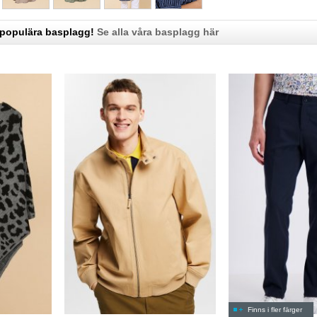
 populära basplagg!
Se alla våra basplagg här
Finns i fler färger