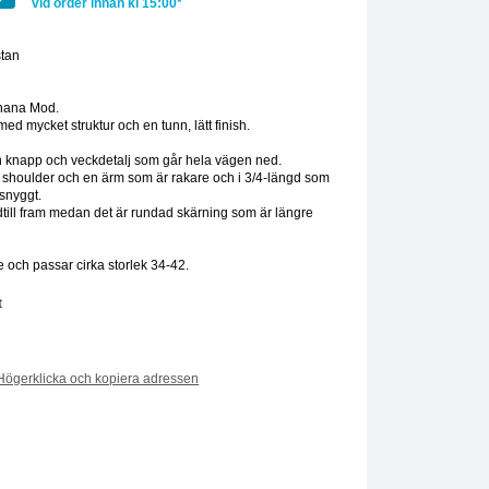
vid order innan kl 15:00*
tan
:
hana Mod.
ed mycket struktur och en tunn, lätt finish.
en knapp och veckdetalj som går hela vägen ned.
shoulder och en ärm som är rakare och i 3/4-längd som
snyggt.
till fram medan det är rundad skärning som är längre
 och passar cirka storlek 34-42.
t
Högerklicka och kopiera adressen