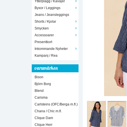
Ytterplagg / Kavajer
Byxor / Leggings
Jeans / Jeansleggings
Shorts / Kjolar
Smycken
Accessoarer
Presentkort
Inkommande Nyheter
Kampanj / Rea
varumärken
Bison
Björn Borg
Blend
Carisma
Carlsteins (OFC/Berga m.fl.)
Chana / Chic m.fl.
Clique Dam
Clique Herr