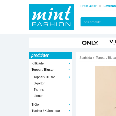
Frakt 39 kr
Leverans
produkter
Startsida
»
Toppar / Blusa
Killkläder
Toppar / Blusar
Toppar / Blusar
Skjortor
T-shirts
Linnen
Tröjor
Tunikor / Klänningar