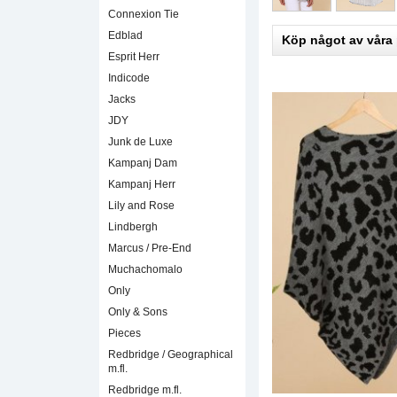
Connexion Tie
Edblad
Köp något av våra
Esprit Herr
Indicode
Jacks
JDY
Junk de Luxe
Kampanj Dam
Kampanj Herr
Lily and Rose
Lindbergh
Marcus / Pre-End
Muchachomalo
Only
Only & Sons
Pieces
Redbridge / Geographical
m.fl.
Redbridge m.fl.