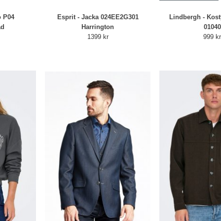
o P04
Esprit - Jacka 024EE2G301
Lindbergh - Kos
ad
Harrington
01040
1399 kr
999 k