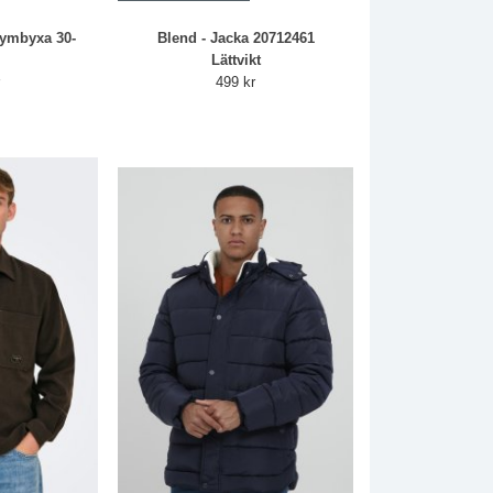
tymbyxa 30-
Blend - Jacka 20712461
Lättvikt
r
499 kr