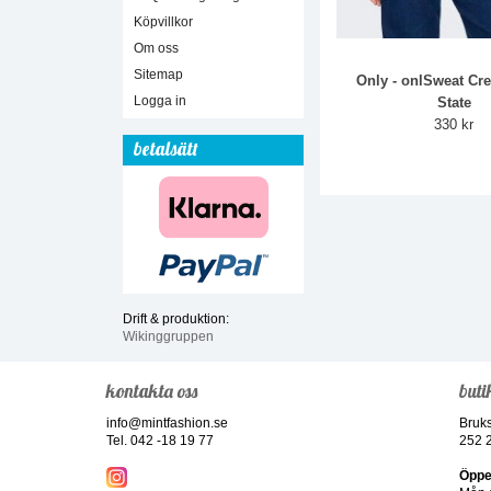
Köpvillkor
Om oss
Sitemap
Only - onlSweat Cr
Logga in
State
330 kr
betalsätt
Drift & produktion:
Wikinggruppen
kontakta oss
buti
info@mintfashion.se
Bruk
Tel. 042 -18 19 77
252 
Öppe