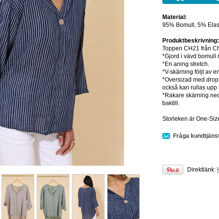
Material:
95% Bomull, 5% Elas
Produktbeskrivning
Toppen CH21 från C
*Gjord i vävd bomull m
*En aning stretch.
*V-skärning följt av 
*Oversizad med drop 
också kan rullas upp 
*Rakare skärning ned
baktill.
Storleken är One-Size
Fråga kundtjäns
Direktlänk: