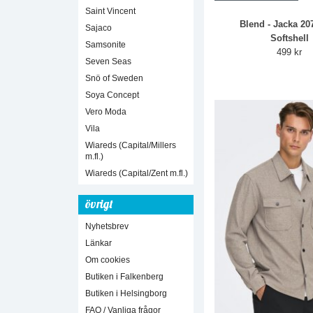
Saint Vincent
Blend - Jacka 20
Sajaco
Softshell
Samsonite
499 kr
Seven Seas
Snö of Sweden
Soya Concept
Vero Moda
Vila
Wiareds (Capital/Millers
m.fl.)
Wiareds (Capital/Zent m.fl.)
övrigt
Nyhetsbrev
Länkar
Om cookies
Butiken i Falkenberg
Butiken i Helsingborg
FAQ / Vanliga frågor