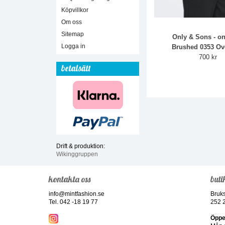
Köpvillkor
Om oss
Sitemap
Only & Sons - o
Logga in
Brushed 0353 Ove
700 kr
betalsätt
Drift & produktion:
Wikinggruppen
kontakta oss
buti
info@mintfashion.se
Bruk
Tel. 042 -18 19 77
252 
Öppe