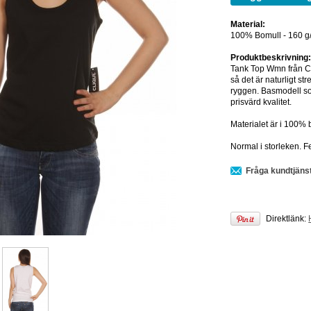
Material:
100% Bomull - 160 g
Produktbeskrivning
Tank Top Wmn från Cli
så det är naturligt s
ryggen. Basmodell so
prisvärd kvalitet.
Materialet är i 100% 
Normal i storleken. F
Fråga kundtjäns
Direktlänk: