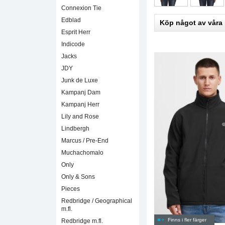
Connexion Tie
Edblad
Köp något av våra
Esprit Herr
Indicode
Jacks
JDY
Junk de Luxe
Kampanj Dam
Kampanj Herr
Lily and Rose
Lindbergh
Marcus / Pre-End
Muchachomalo
Only
Only & Sons
Pieces
Redbridge / Geographical
m.fl.
Finns i fler färger
Redbridge m.fl.