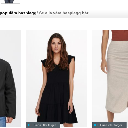
 populära basplagg!
Se alla våra basplagg här
Finns i fler färger
Finns i fler färger