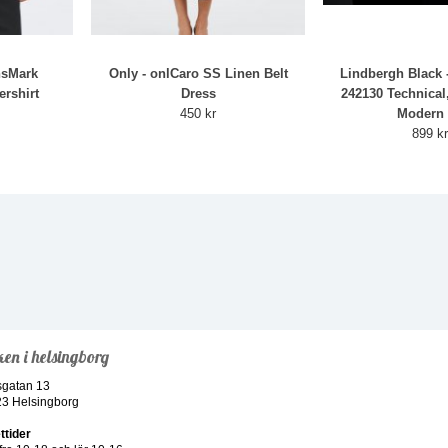
nsMark
Only - onlCaro SS Linen Belt
Lindbergh Black -
rshirt
Dress
242130 Technical
450 kr
Modern 
899 k
ken i helsingborg
sgatan 13
23 Helsingborg
ttider