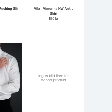
uching Slit
Vila - Vimurina HW Ankle
Skirt
r
550 kr