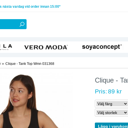
 nästa vardag vid order innan 15:00*
r
»
Clique - Tank Top Wmn 031368
Clique - 
Pris:
89 kr
Lägg i varukor