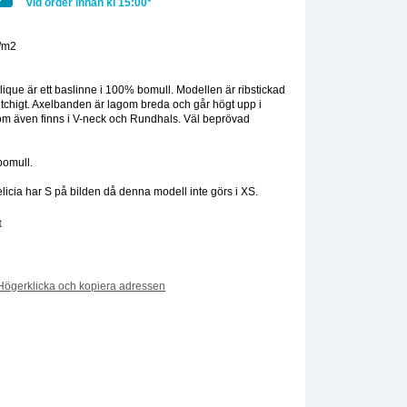
vid order innan kl 15:00*
/m2
:
que är ett baslinne i 100% bomull. Modellen är ribstickad
tretchigt. Axelbanden är lagom breda och går högt upp i
m även finns i V-neck och Rundhals. Väl beprövad
bomull.
elicia har S på bilden då denna modell inte görs i XS.
t
Högerklicka och kopiera adressen