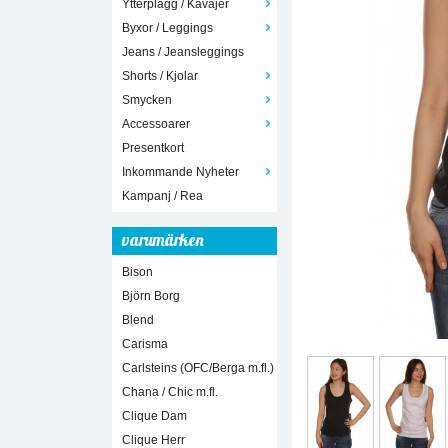
Ytterplagg / Kavajer
Byxor / Leggings
Jeans / Jeansleggings
Shorts / Kjolar
Smycken
Accessoarer
Presentkort
Inkommande Nyheter
Kampanj / Rea
varumärken
Bison
Björn Borg
Blend
Carisma
Carlsteins (OFC/Berga m.fl.)
Chana / Chic m.fl.
Clique Dam
Clique Herr