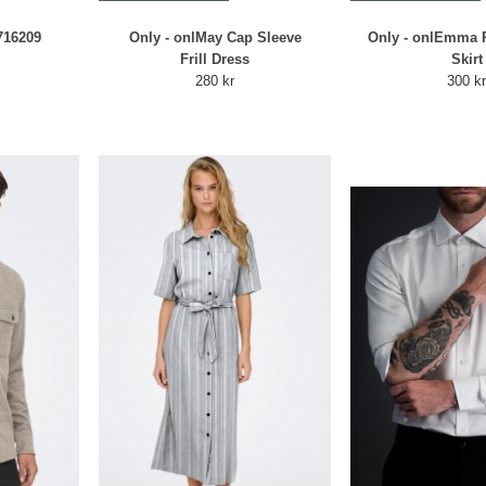
716209
Only - onlMay Cap Sleeve
Only - onlEmma R
Frill Dress
Skirt
280 kr
300 k