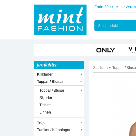
Frakt 39 kr
Leverans
produkter
Startsida
»
Toppar / Blusa
Killkläder
Toppar / Blusar
Toppar / Blusar
Skjortor
T-shirts
Linnen
Tröjor
Tunikor / Klänningar