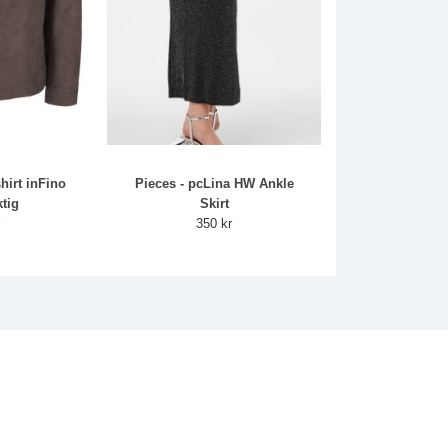
hirt inFino
Pieces - pcLina HW Ankle
tig
Skirt
r
350 kr