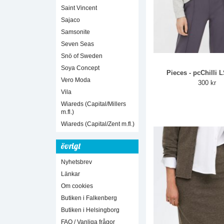
Saint Vincent
Sajaco
Samsonite
Seven Seas
Snö of Sweden
Soya Concept
Pieces - pcChilli 
Vero Moda
300 kr
Vila
Wiareds (Capital/Millers
m.fl.)
Wiareds (Capital/Zent m.fl.)
övrigt
Nyhetsbrev
Länkar
Om cookies
Butiken i Falkenberg
Butiken i Helsingborg
FAQ / Vanliga frågor