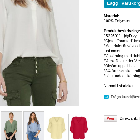
Lägg i varukor
Material:
100% Polyester
Produktbeskrivning
15226911 - jdyDivya
*Gjord i "hamrad" kval
*Materialet är vävt och
tunt material.
*V-skärning med dubbe
*Veckeffekt under V:
*Oksöm upptill bak.
*3/4-ärm som kan rull
*Lätt rundad skärning 
Normal i storleken.
Fråga kundtjäns
Direktlänk: