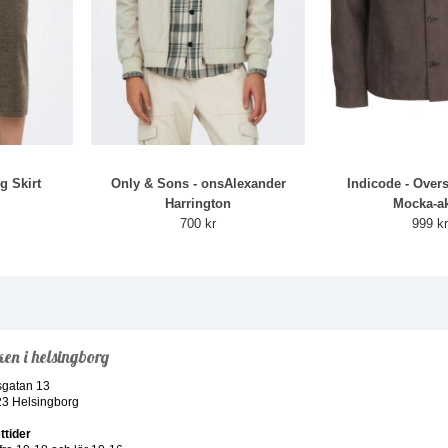
g Skirt
Only & Sons - onsAlexander
Indicode - Overs
Harrington
Mocka-ak
700 kr
999 k
ken i helsingborg
sgatan 13
23 Helsingborg
ttider