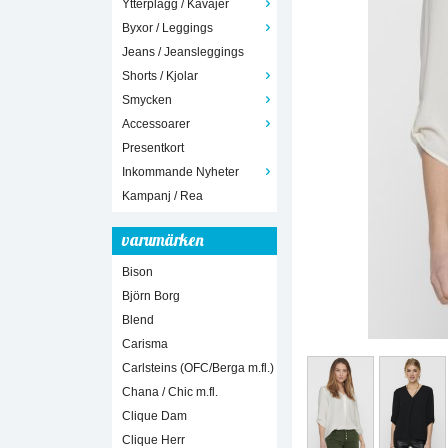
Ytterplagg / Kavajer
Byxor / Leggings
Jeans / Jeansleggings
Shorts / Kjolar
Smycken
Accessoarer
Presentkort
Inkommande Nyheter
Kampanj / Rea
varumärken
Bison
Björn Borg
Blend
Carisma
Carlsteins (OFC/Berga m.fl.)
Chana / Chic m.fl.
Clique Dam
Clique Herr