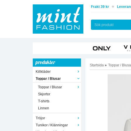
Frakt 39 kr
Leverans
produkter
Startsida
»
Toppar / Blusa
Killkläder
Toppar / Blusar
Toppar / Blusar
Skjortor
T-shirts
Linnen
Tröjor
Tunikor / Klänningar