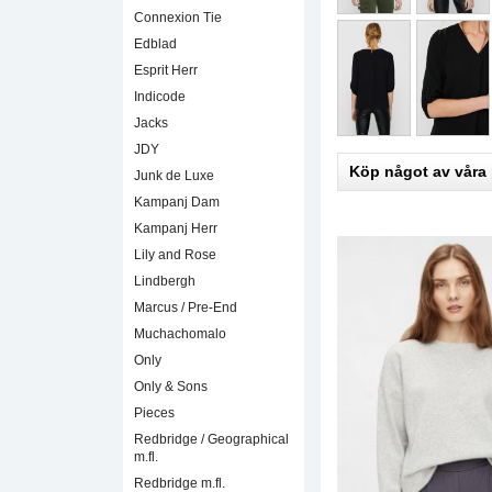
Connexion Tie
Edblad
Esprit Herr
Indicode
Jacks
JDY
Köp något av våra
Junk de Luxe
Kampanj Dam
Kampanj Herr
Lily and Rose
Lindbergh
Marcus / Pre-End
Muchachomalo
Only
Only & Sons
Pieces
Redbridge / Geographical
m.fl.
Redbridge m.fl.