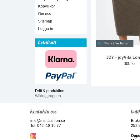
Köpvillkor
Om oss
Sitemap
Logga in
betalsätt
Finns i fler färger
JDY - jdyVita Lon
300 kr
Drift & produktion:
Wikinggruppen
kontakta oss
buti
info@mintfashion.se
Bruk
Tel. 042 -18 19 77
252 
Öppe