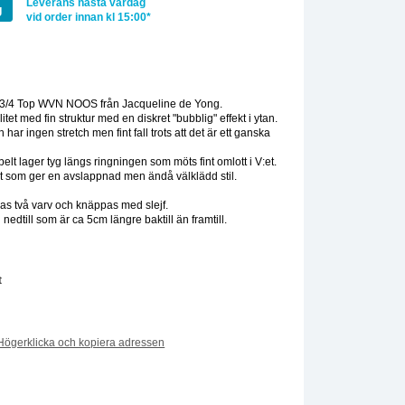
Leverans nästa vardag
g
vid order innan kl 15:00*
:
 3/4 Top WVN NOOS från Jacqueline de Yong.
itet med fin struktur med en diskret "bubblig" effekt i ytan.
 har ingen stretch men fint fall trots att det är ett ganska
lt lager tyg längs ringningen som möts fint omlott i V:et.
et som ger en avslappnad men ändå välklädd stil.
as två varv och knäppas med slejf.
nedtill som är ca 5cm längre baktill än framtill.
t
Högerklicka och kopiera adressen