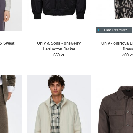
Finns i fler färger
LS Sweat
Only & Sons - onsGerry
Only - onlNova El
Harrington Jacket
Dress
650 kr
400 k