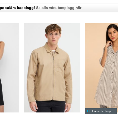
 populära basplagg!
Se alla våra basplagg här
Finns i fler färger