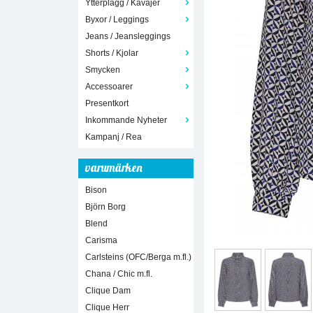
Ytterplagg / Kavajer
Byxor / Leggings
Jeans / Jeansleggings
Shorts / Kjolar
Smycken
Accessoarer
Presentkort
Inkommande Nyheter
Kampanj / Rea
varumärken
Bison
Björn Borg
Blend
Carisma
Carlsteins (OFC/Berga m.fl.)
Chana / Chic m.fl.
Clique Dam
Clique Herr