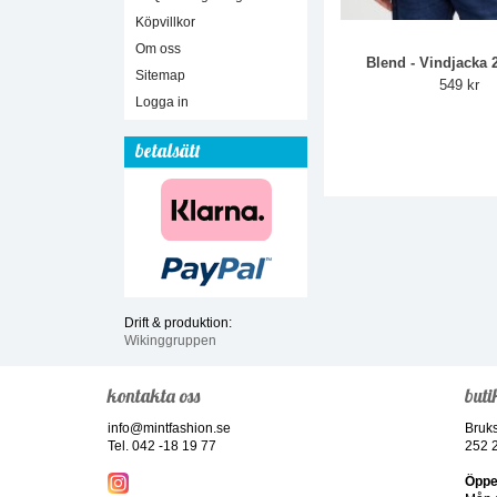
Köpvillkor
Om oss
Blend - Vindjacka 
Sitemap
549 kr
Logga in
betalsätt
Drift & produktion:
Wikinggruppen
kontakta oss
buti
info@mintfashion.se
Bruk
Tel. 042 -18 19 77
252 
Öppe