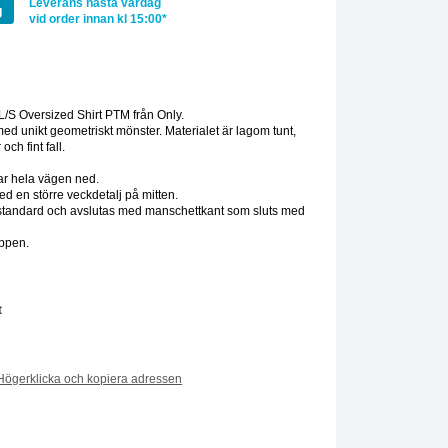
Leverans nästa vardag
g
vid order innan kl 15:00*
:
/S Oversized Shirt PTM från Only.
med unikt geometriskt mönster. Materialet är lagom tunt,
 och fint fall.
ar hela vägen ned.
d en större veckdetalj på mitten.
standard och avslutas med manschettkant som sluts med
oppen.
t
Högerklicka och kopiera adressen