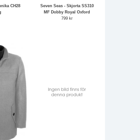
tunika CH28
Seven Seas - Skjorta SS310
g
MF Dobby Royal Oxford
r
799 kr