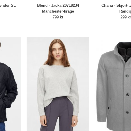
ender SL
Blend - Jacka 20718234
Chana - Skjort-
Manchester-krage
Randi
799 kr
299 k