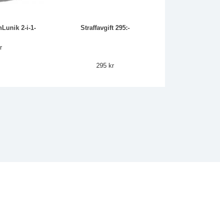
nLunik 2-i-1-
Straffavgift 295:-
r
295 kr