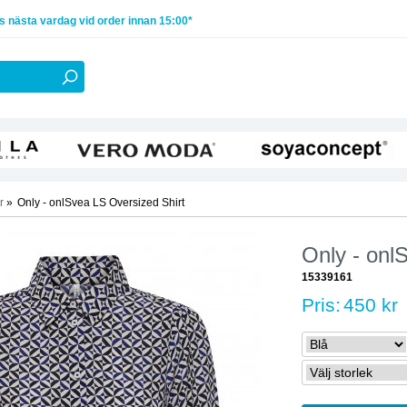
 nästa vardag vid order innan 15:00*
r
»
Only - onlSvea LS Oversized Shirt
Only - onl
15339161
Pris:
450 kr