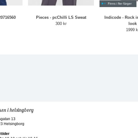
Finns i fler färger
20716560
Pieces - pcChilli LS Sweat
Indicode - Rock i
300 kr
look
1999 k
ken i helsingborg
sgatan 13
23 Helsingborg
ttider