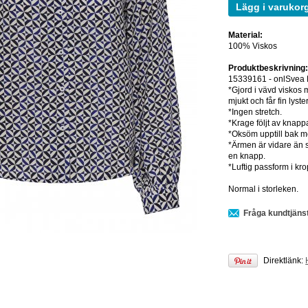
Lägg i varukor
Material:
100% Viskos
Produktbeskrivning
15339161 - onlSvea L
*Gjord i vävd viskos 
mjukt och får fin lyster
*Ingen stretch.
*Krage följt av knapp
*Oksöm upptill bak me
*Ärmen är vidare än 
en knapp.
*Luftig passform i kr
Normal i storleken.
Fråga kundtjäns
Direktlänk: