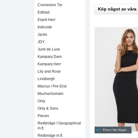
Connexion Tie
Köp något av våra
Edblad
Esprit Herr
Indicode
Jacks
JDY
Junk de Luxe
Kampanj Dam
Kampanj Herr
Lily and Rose
Lindbergh
Marcus / Pre-End
Muchachomalo
Only
Only & Sons
Pieces
Redbridge / Geographical
m.fl.
Finns i fler färger
Redbridge m.fl.