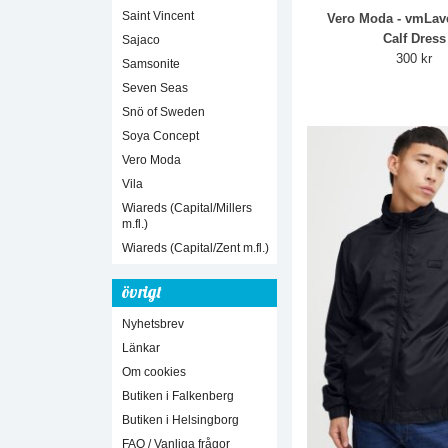
Saint Vincent
Vero Moda - vmLav
Calf Dress
Sajaco
300 kr
Samsonite
Seven Seas
Snö of Sweden
Soya Concept
Vero Moda
Vila
Wiareds (Capital/Millers
m.fl.)
Wiareds (Capital/Zent m.fl.)
övrigt
Nyhetsbrev
Länkar
Om cookies
Butiken i Falkenberg
Butiken i Helsingborg
FAQ / Vanliga frågor