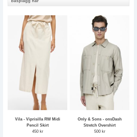
basplagg här
Vila - Viprisilla RW Midi
Only & Sons - onsDash
Pencil Skirt
Stretch Overshirt
450 kr
500 kr