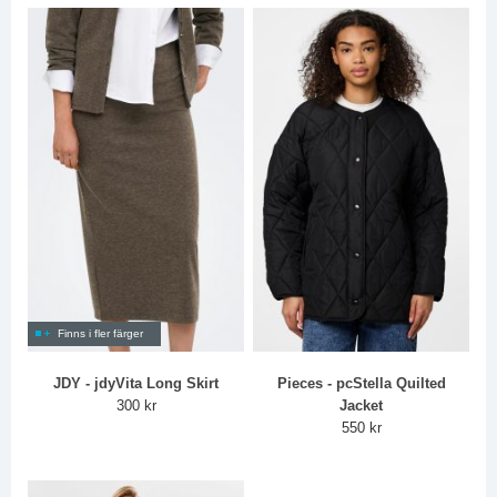
Finns i fler färger
JDY - jdyVita Long Skirt
Pieces - pcStella Quilted
300 kr
Jacket
550 kr