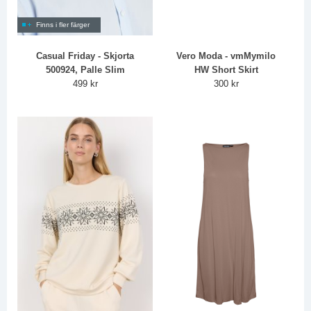
Finns i fler färger
Casual Friday - Skjorta
Vero Moda - vmMymilo
500924, Palle Slim
HW Short Skirt
499 kr
300 kr