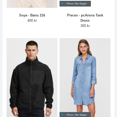
Finns i fler färger
Soya - Banu 216
Pieces - pcAnora Tank
400 kr
Dress
300 kr
Finns i fler färger