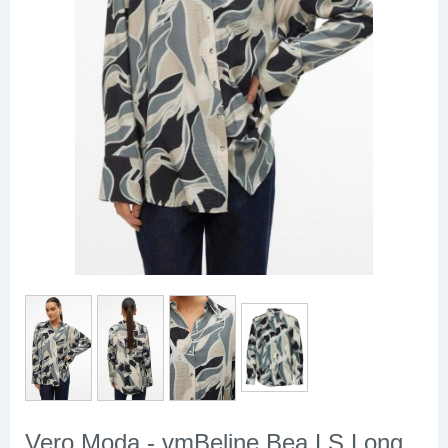
Vero Moda - vmBeline Bea LS Long