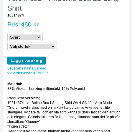
Shirt
10314874
Pris:
450 kr
Lägg i varukorg
Leverans nästa vardag
vid order innan kl 15:00*
Material:
88% Viskos - Lenzing-miljömärkt, 12% Polyamid
Produktbeskrivning:
10314874 - vmBeline Bea LS Long Shirt WVN GA från Vero Moda.
*Gjord i vävd viskos med en mix av lite polyamid vilket ger ett lite
stadigare, yvigare fall och en yta som känns slitstark fast att den är tunn
och elegant. Grundstrukturen är lite bubblig liknande som det är på vår
storsäljare "Queeny"
*Ingen stretch.
*Krage följt av fina, nätta, plattare metallknappar hela vägen ned.