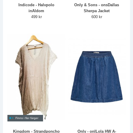
Indicode - Halvpolo
Only & Sons - onsDallas
inAldom
Sherpa Jacket
499 kr
600 kr
Finns i fler färger
Kingdom - Strandponcho
Only - onlLola HW A-