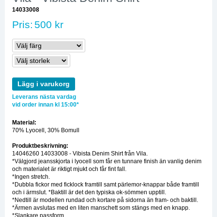
14033008
Pris:
500 kr
Lägg i varukorg
Leverans nästa vardag
vid order innan kl 15:00*
Material:
70% Lyocell, 30% Bomull
Produktbeskrivning:
14046260 14033008 - Vibista Denim Shirt från Vila.
*Välgjord jeansskjorta i lyocell som får en tunnare finish än vanlig denim
och materialet är riktigt mjukt och får fint fall.
*Ingen stretch.
*Dubbla fickor med ficklock framtill samt pärlemor-knappar både framtill
och i ärmslut. *Baktill är det den typiska ok-sömmen upptill.
*Nedtill är modellen rundad och kortare på sidorna än fram- och baktill.
*Ärmen avslutas med en liten manschett som stängs med en knapp.
*Slankare passform.