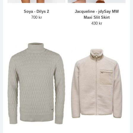
Soya - Dilys 2
Jacqueline - jdySay MW
700 kr
Maxi Slit Skirt
430 kr