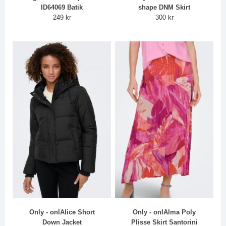
ID64069 Batik
shape DNM Skirt
249 kr
300 kr
Only - onlAlice Short
Only - onlAlma Poly
Down Jacket
Plisse Skirt Santorini