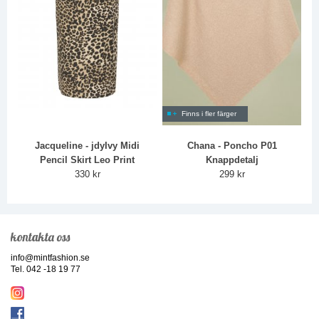
Finns i fler färger
Jacqueline - jdyIvy Midi
Chana - Poncho P01
Pencil Skirt Leo Print
Knappdetalj
330 kr
299 kr
kontakta oss
info@mintfashion.se
Tel. 042 -18 19 77