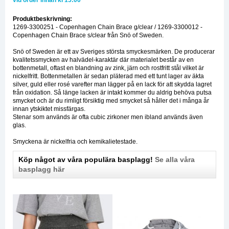
vid order innan kl 15:00*
Produktbeskrivning:
1269-3300251 - Copenhagen Chain Brace g/clear / 1269-3300012 -
Copenhagen Chain Brace s/clear från Snö of Sweden.
Snö of Sweden är ett av Sveriges största smyckesmärken. De producerar
kvalitetssmycken av halvädel-karaktär där materialet består av en
bottenmetall, oftast en blandning av zink, järn och rostfritt stål vilket är
nickelfritt. Bottenmetallen är sedan pläterad med ett tunt lager av äkta
silver, guld eller rosé varefter man lägger på en lack för att skydda lagret
från oxidation. Så länge lacken är intakt kommer du aldrig behöva putsa
smycket och är du rimligt försiktig med smycket så håller det i många år
innan ytskiktet missfärgas.
Stenar som används är ofta cubic zirkoner men ibland används även
glas.
Smyckena är nickelfria och kemikalietestade.
Köp något av våra populära basplagg!
Se alla våra
basplagg här