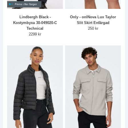
Finns i fler färger
Lindbergh Black -
Only - onlNova Lux Taylor
Kostymbyxa 30-049020-C
Slit Skirt Enfärgad
Technical
250 kr
2299 kr