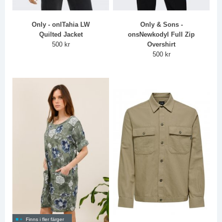
Only - onlTahia LW
Only & Sons -
Quilted Jacket
onsNewkodyl Full Zip
500 kr
Overshirt
500 kr
Finns i fler färger