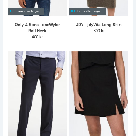
Finns i fler färger
Finns i fler färger
Only & Sons - onsWyler
JDY - jdyVita Long Skirt
Roll Neck
300 kr
400 kr