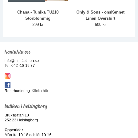
Chana - Tunika TU210
Only & Sons - onsKennet
Storblommig
Linen Overshirt
299 kr
600 kr
kontakta oss
info@mintfashion.se
Tel. 042 -18 19 77
Returhantering:
Klicka här
butiken i helsingborg
Bruksgatan 13
252 23 Helsingborg
Öppettider
Mån-fre 10-18 och lör 10-16