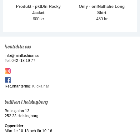
Produkt - pktDln Rocky
Only - onlNathalie Long
Jacket
Skirt
600 kr
430 kr
kontakta oss
info@mintfashion.se
Tel. 042 -18 19 77
Returhantering:
Klicka här
butiken i helsingborg
Bruksgatan 13
252 23 Helsingborg
Öppettider
Mån-fre 10-18 och lör 10-16