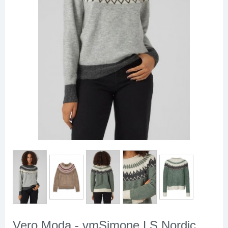
Vero Moda - vmSimone LS Nordic