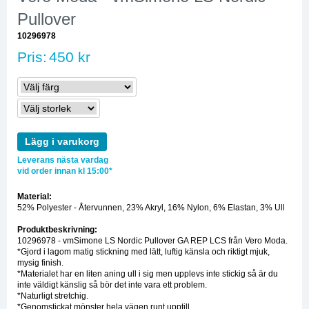
Pullover
10296978
Pris:
450 kr
Lägg i varukorg
Leverans nästa vardag
vid order innan kl 15:00*
Material:
52% Polyester - Återvunnen, 23% Akryl, 16% Nylon, 6% Elastan, 3% Ull
Produktbeskrivning:
10296978 - vmSimone LS Nordic Pullover GA REP LCS från Vero Moda.
*Gjord i lagom matig stickning med lätt, luftig känsla och riktigt mjuk,
mysig finish.
*Materialet har en liten aning ull i sig men upplevs inte stickig så är du
inte väldigt känslig så bör det inte vara ett problem.
*Naturligt stretchig.
*Genomstickat mönster hela vägen runt upptill.