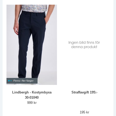
Finns i fler färger
Lindbergh - Kostymbyxa
Straffavgift 195:-
30-01040
999 kr
195 kr