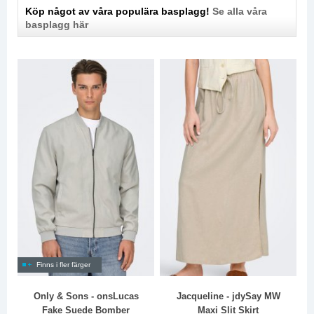
Köp något av våra populära basplagg!
Se alla våra
basplagg här
Finns i fler färger
Only & Sons - onsLucas
Jacqueline - jdySay MW
Fake Suede Bomber
Maxi Slit Skirt