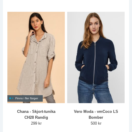
Finns i fler färger
Chana - Skjort-tunika
Vero Moda - vmCoco LS
CH28 Randig
Bomber
299 kr
500 kr