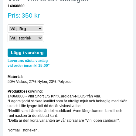
14060800
Pris:
350 kr
Lägg i varukorg
Leverans nästa vardag
vid order innan kl 15:00*
Material:
50% Viskos, 27% Nylon, 23% Polyester
Produktbeskrivning:
14060800 - Viril Short L/S Knit Cardigan-NOOS från Vila.
*Lagom tjockt stickad kvalitet som är otroligt mjuk och behaglig med skön
stretch i lite tyngre fall då det är viskoskvalitet.
*Nedtill samt i ärmslut är det muddkant. Även längs kanten framtill och
runt nacken är det ribbad kant.
*Detta är den korta varianten av vår storsäljare "Viril open cardigan".
Normal i storleken.