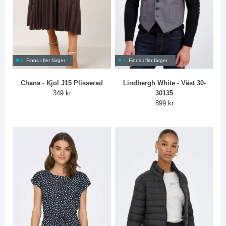
Finns i fler färger
Finns i fler färger
Chana - Kjol J15 Plisserad
Lindbergh White - Väst 30-
349 kr
30135
899 kr