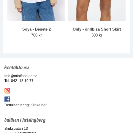
Soya - Benete 2
Only - onlIbiza Short Skirt
700 kr
300 kr
kontakta oss
info@mintfashion.se
Tel. 042 -18 19 77
Returhantering:
Klicka här
butiken i helsingborg
Bruksgatan 13