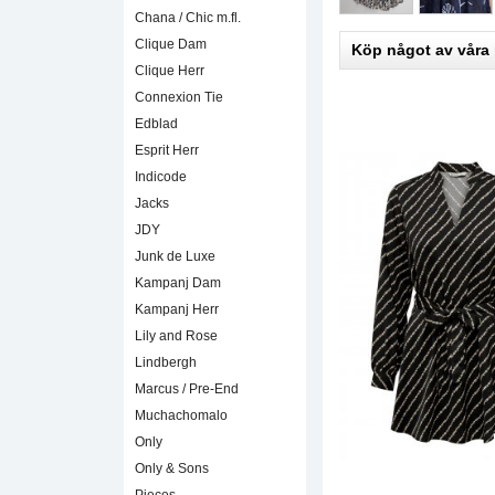
Chana / Chic m.fl.
Clique Dam
Köp något av våra
Clique Herr
Connexion Tie
Edblad
Esprit Herr
Indicode
Jacks
JDY
Junk de Luxe
Kampanj Dam
Kampanj Herr
Lily and Rose
Lindbergh
Marcus / Pre-End
Muchachomalo
Only
Only & Sons