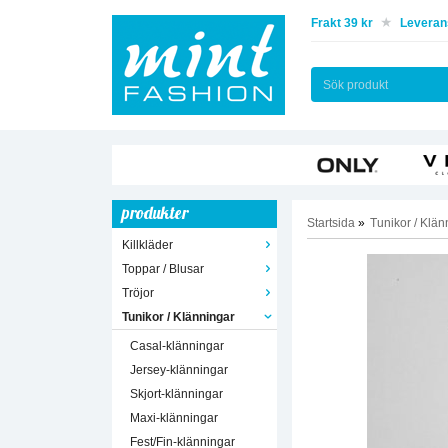
Frakt 39 kr
Leverans
produkter
Startsida
»
Tunikor / Klän
Killkläder
Toppar / Blusar
Tröjor
Tunikor / Klänningar
Casal-klänningar
Jersey-klänningar
Skjort-klänningar
Maxi-klänningar
Fest/Fin-klänningar