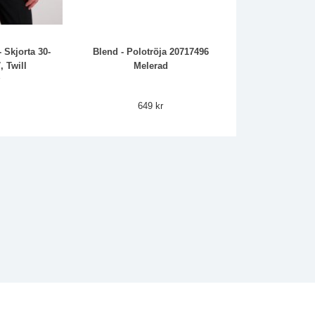
 Skjorta 30-
Blend - Polotröja 20717496
, Twill
Melerad
r
649 kr