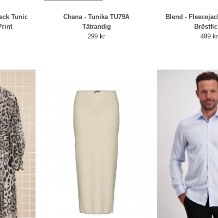
neck Tunic
Chana - Tunika TU79A
Blend - Fleeceja
rint
Tätrandig
Bröstfi
299 kr
499 k