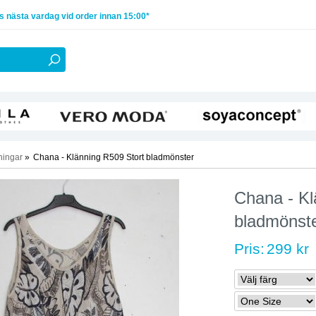
 nästa vardag vid order innan 15:00*
ningar
»
Chana - Klänning R509 Stort bladmönster
Chana - Kl
bladmönst
Pris:
299 kr