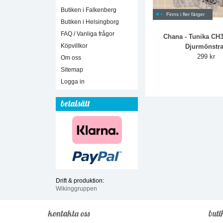
Butiken i Falkenberg
Finns i fler färger
Butiken i Helsingborg
FAQ / Vanliga frågor
Chana - Tunika CH
Köpvillkor
Djurmönstr
299 kr
Om oss
Sitemap
Logga in
betalsätt
Drift & produktion:
Wikinggruppen
kontakta oss
buti