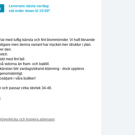
Leverans nästa vardag
g
vid order innan kl 15:00*
:
ial med luftig känsla och fint blommönster. Vi haft liknande
digare men denna variant har mycket mer struktur i ytan.
ver den.
retch.
d med fint fall.
på sidorna än fram- och baktill.
å känslan blir vardags/strand-klänning - dock upplevs
 genomskinligt.
psäljare i våra butiker!
 och passar cirka storlek 34-46.
t
Högerklicka och kopiera adressen