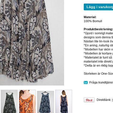
Lägg i varukor
Material:
100% Bomull
Produktbeskrivning
*Gjord i somrigt mater
designs som denna ti
Nästan lite lin-look ö
*En aning, naturlig st
*Modellen har skön vid
*Modellen är kortare 
*Materialet är tunt s
materialet inte direkt
*Detta är en riktig top
Storleken är One-Size
Fråga kundtjäns
Direktlänk: