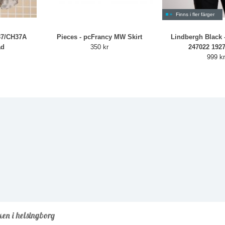
Finns i fler färger
37/CH37A
Pieces - pcFrancy MW Skirt
Lindbergh Black -
ad
350 kr
247022 1927
999 k
ken i helsingborg