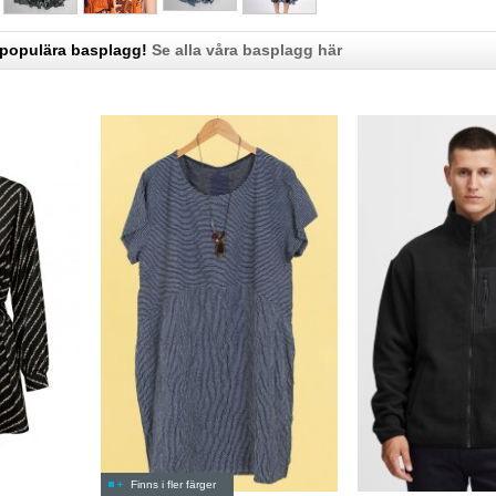
 populära basplagg!
Se alla våra basplagg här
Finns i fler färger