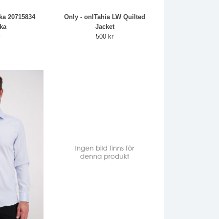
cka 20715834
Only - onlTahia LW Quilted
cka
Jacket
r
500 kr