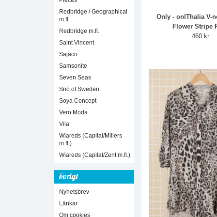
Pieces
Redbridge / Geographical
Only - onlThalia V-
m.fl.
Flower Stripe P
Redbridge m.fl.
460 kr
Saint Vincent
Sajaco
Samsonite
Seven Seas
Snö of Sweden
Soya Concept
Vero Moda
Vila
Wiareds (Capital/Millers
m.fl.)
Wiareds (Capital/Zent m.fl.)
övrigt
Nyhetsbrev
Länkar
Om cookies