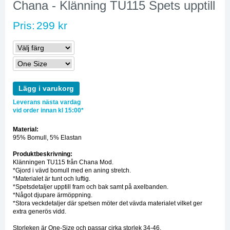
Chana - Klänning TU115 Spets upptill
Pris:
299 kr
Lägg i varukorg
Leverans nästa vardag
vid order innan kl 15:00*
Material:
95% Bomull, 5% Elastan
Produktbeskrivning:
Klänningen TU115 från Chana Mod.
*Gjord i vävd bomull med en aning stretch.
*Materialet är tunt och luftig.
*Spetsdetaljer upptill fram och bak samt på axelbanden.
*Något djupare ärmöppning.
*Stora veckdetaljer där spetsen möter det vävda materialet vilket ger
extra generös vidd.
Storleken är One-Size och passar cirka storlek 34-46.