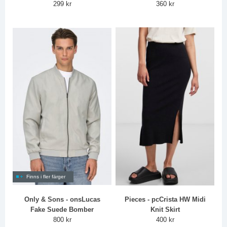
299 kr
360 kr
Finns i fler färger
Only & Sons - onsLucas
Pieces - pcCrista HW Midi
Fake Suede Bomber
Knit Skirt
800 kr
400 kr