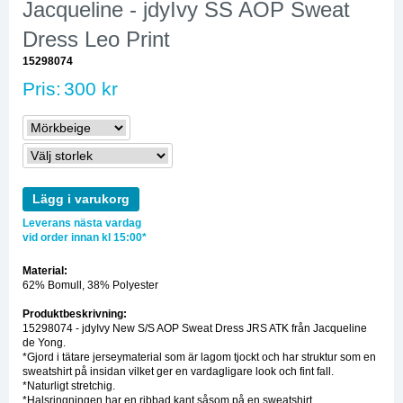
Jacqueline - jdyIvy SS AOP Sweat
Dress Leo Print
15298074
Pris:
300 kr
Lägg i varukorg
Leverans nästa vardag
vid order innan kl 15:00*
Material:
62% Bomull, 38% Polyester
Produktbeskrivning:
15298074 - jdyIvy New S/S AOP Sweat Dress JRS ATK från Jacqueline
de Yong.
*Gjord i tätare jerseymaterial som är lagom tjockt och har struktur som en
sweatshirt på insidan vilket ger en vardagligare look och fint fall.
*Naturligt stretchig.
*Halsringningen har en ribbad kant såsom på en sweatshirt.