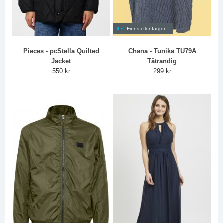
Finns i fler färger
Pieces - pcStella Quilted
Chana - Tunika TU79A
Jacket
Tätrandig
550 kr
299 kr