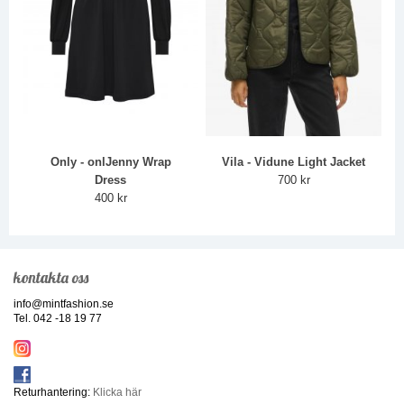
Only - onlJenny Wrap
Vila - Vidune Light Jacket
Dress
700 kr
400 kr
kontakta oss
info@mintfashion.se
Tel. 042 -18 19 77
Returhantering:
Klicka här