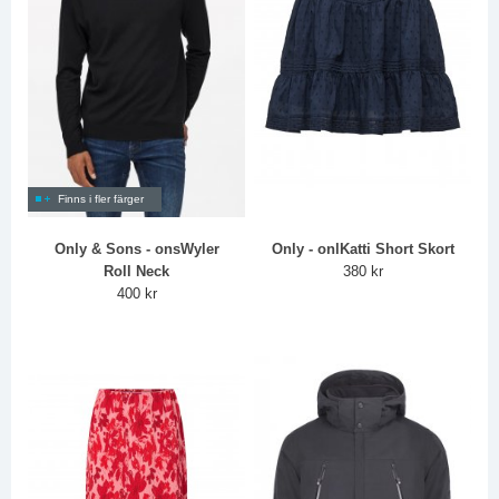
Finns i fler färger
Only & Sons - onsWyler
Only - onlKatti Short Skort
Roll Neck
380 kr
400 kr