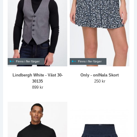
Finns i fler färger
Finns i fler färger
Lindbergh White - Väst 30-
Only - onlNala Skort
30135
250 kr
899 kr