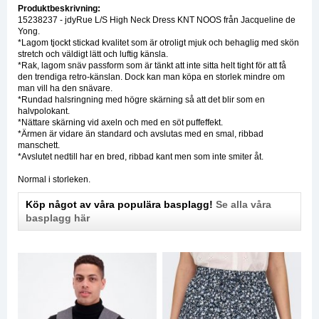
Produktbeskrivning:
15238237 - jdyRue L/S High Neck Dress KNT NOOS från Jacqueline de
Yong.
*Lagom tjockt stickad kvalitet som är otroligt mjuk och behaglig med skön
stretch och väldigt lätt och luftig känsla.
*Rak, lagom snäv passform som är tänkt att inte sitta helt tight för att få
den trendiga retro-känslan. Dock kan man köpa en storlek mindre om
man vill ha den snävare.
*Rundad halsringning med högre skärning så att det blir som en
halvpolokant.
*Nättare skärning vid axeln och med en söt puffeffekt.
*Ärmen är vidare än standard och avslutas med en smal, ribbad
manschett.
*Avslutet nedtill har en bred, ribbad kant men som inte smiter åt.
Normal i storleken.
Köp något av våra populära basplagg!
Se alla våra
basplagg här