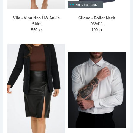
Finns i fler färger
Vila - Vimurina HW Ankle
Clique - Roller Neck
Skirt
039411
550 kr
199 kr