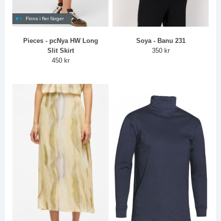
Finns i fler färger
Pieces - pcNya HW Long
Soya - Banu 231
Slit Skirt
350 kr
450 kr