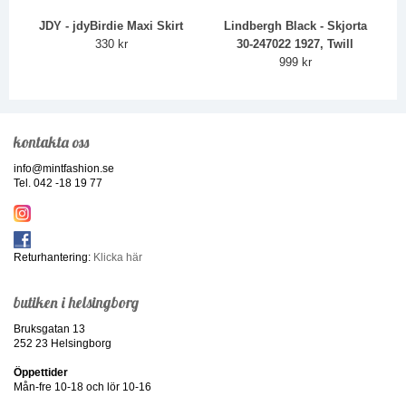
JDY - jdyBirdie Maxi Skirt
Lindbergh Black - Skjorta
330 kr
30-247022 1927, Twill
999 kr
kontakta oss
info@mintfashion.se
Tel. 042 -18 19 77
Returhantering:
Klicka här
butiken i helsingborg
Bruksgatan 13
252 23 Helsingborg
Öppettider
Mån-fre 10-18 och lör 10-16