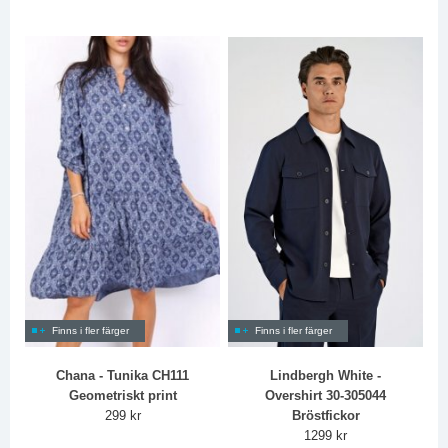
Finns i fler färger
Finns i fler färger
Chana - Tunika CH111
Lindbergh White -
Geometriskt print
Overshirt 30-305044
299 kr
Bröstfickor
1299 kr