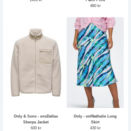
480 kr
Only & Sons - onsDallas
Only - onlNathalie Long
Sherpa Jacket
Skirt
600 kr
430 kr