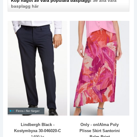
Köp något av våra populära basplagg!
Se alla våra
basplagg här
Finns i fler färger
Lindbergh Black -
Only - onlAlma Poly
Kostymbyxa 30-046020-C
Plisse Skirt Santorini
1499 kr
Palm Print