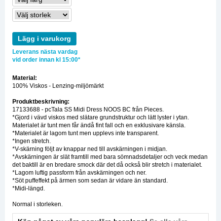
Lägg i varukorg
Leverans nästa vardag
vid order innan kl 15:00*
Material:
100% Viskos - Lenzing-miljömärkt
Produktbeskrivning:
17133688 - pcTala SS Midi Dress NOOS BC från Pieces.
*Gjord i vävd viskos med slätare grundstruktur och lätt lyster i ytan.
Materialet är tunt men får ändå fint fall och en exklusivare känsla.
*Materialet är lagom tunt men upplevs inte transparent.
*Ingen stretch.
*V-skärning följt av knappar ned till avskärningen i midjan.
*Avskärningen är slät framtill med bara sömnadsdetaljer och veck medan
det baktill är en bredare smock där det då också blir stretch i materialet.
*Lagom luftig passform från avskärningen och ner.
*Söt puffeffekt på ärmen som sedan är vidare än standard.
*Midi-längd.
Normal i storleken.