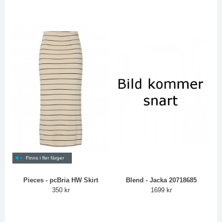
Finns i fler färger
Pieces - pcBria HW Skirt
Blend - Jacka 20718685
350 kr
1699 kr