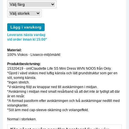
Lägg i varukorg
Leverans nästa vardag
vid order innan kl 15:00*
Material:
100% Viskos - Livaeco-miljömärkt
Produktbeskrivning:
15320419 - onlClaudette Life SS Mini Dress WVN NOOS från Only.
*Gjord i vävd viskos med luftig känsla och lätt grundstruktur som ger en
söt, somrig känsla.
*Ingen stretch.
*V-skärning följt av knappar ned till avskärningen i midjan.
*Avskärning i midjan med smalt resårband så att det inte är tydligt att där
är en resår.
*A-formad passform efter avskärningen och två avskärningar nedtill med
volangkanter.
*Söt ärm med cap-sleeve-skärning och volangeffekt.
Normal i storleken.