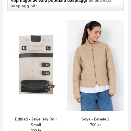
Köp något av våra populära basplagg!
Se alla våra
basplagg här
Edblad - Jewellery Roll
Soya - Benete 2
Small
700 kr
299 kr