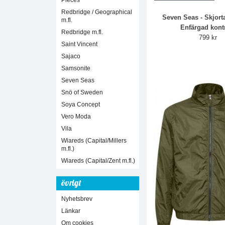
Pieces
Redbridge / Geographical
Seven Seas - Skjort
m.fl.
Enfärgad kont
Redbridge m.fl.
799 kr
Saint Vincent
Sajaco
Samsonite
Seven Seas
Snö of Sweden
Soya Concept
Vero Moda
Vila
Wiareds (Capital/Millers
m.fl.)
Wiareds (Capital/Zent m.fl.)
övrigt
Nyhetsbrev
Länkar
Om cookies