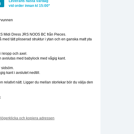
Leverans nästa vardag
g
vid order innan kl 15:00*
ervunnen
:
LS Midi Dress JRS NOOS BC från Pieces.
kå med tätt plisserad struktur i ytan och en ganska matt yta
 i kropp och axel.
m avslutas med babylock med vågig kant.
r sidsöm.
ig kant i avslutet nedtill.
n relativt nätt. Ligger du mellan storlekar bör du välja den
t
Högerklicka och kopiera adressen