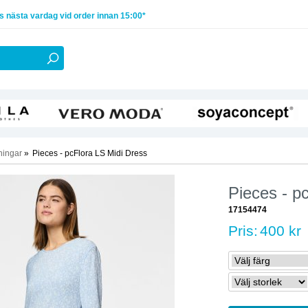
 nästa vardag vid order innan 15:00*
ningar
»
Pieces - pcFlora LS Midi Dress
Pieces - p
17154474
Pris:
400 kr