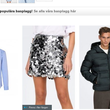
 populära basplagg!
Se alla våra basplagg här
Finns i fler färger