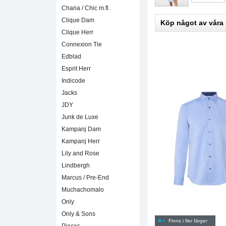
Chana / Chic m.fl.
Clique Dam
Köp något av våra
Clique Herr
Connexion Tie
Edblad
Esprit Herr
Indicode
Jacks
JDY
Junk de Luxe
Kampanj Dam
Kampanj Herr
Lily and Rose
Lindbergh
Marcus / Pre-End
Muchachomalo
Only
Only & Sons
Finns i fler färger