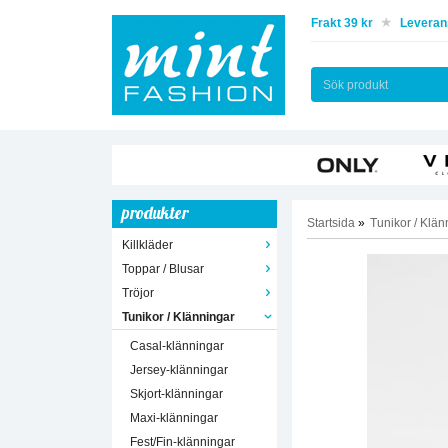
Frakt 39 kr
Leverans
produkter
Startsida
»
Tunikor / Klän
Killkläder
Toppar / Blusar
Tröjor
Tunikor / Klänningar
Casal-klänningar
Jersey-klänningar
Skjort-klänningar
Maxi-klänningar
Fest/Fin-klänningar