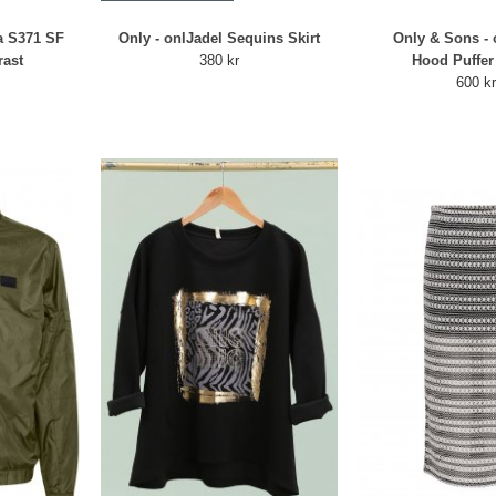
a S371 SF
Only - onlJadel Sequins Skirt
Only & Sons -
rast
380 kr
Hood Puffer
600 k