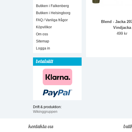
Butiken i Falkenberg
Butiken i Helsingborg
FAQ / Vanliga frågor
Blend - Jacka 20
Köpvillkor
Vindjacka
499 kr
Om oss
Sitemap
Logga in
betalsätt
Drift & produktion:
Wikinggruppen
kontakta oss
buti