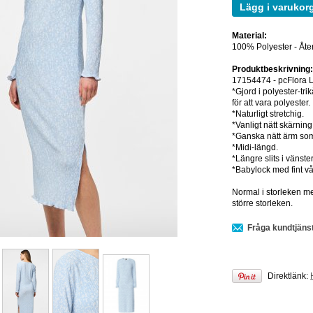
Lägg i varukor
Material:
100% Polyester - Åt
Produktbeskrivning
17154474 - pcFlora 
*Gjord i polyester-tri
för att vara polyester.
*Naturligt stretchig.
*Vanligt nätt skärning
*Ganska nätt ärm so
*Midi-längd.
*Längre slits i vänste
*Babylock med fint våg
Normal i storleken me
större storleken.
Fråga kundtjäns
Direktlänk: