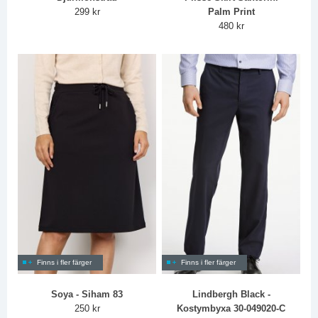
299 kr
Palm Print
480 kr
Finns i fler färger
Finns i fler färger
Soya - Siham 83
Lindbergh Black -
250 kr
Kostymbyxa 30-049020-C