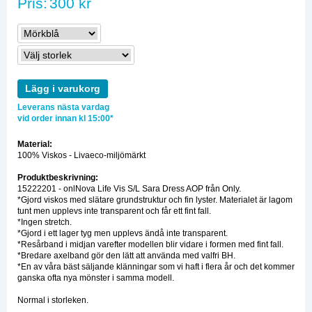
Pris:
300 kr
Lägg i varukorg
Leverans nästa vardag
vid order innan kl 15:00*
Material:
100% Viskos - Livaeco-miljömärkt
Produktbeskrivning:
15222201 - onlNova Life Vis S/L Sara Dress AOP från Only.
*Gjord viskos med slätare grundstruktur och fin lyster. Materialet är lagom
tunt men upplevs inte transparent och får ett fint fall.
*Ingen stretch.
*Gjord i ett lager tyg men upplevs ändå inte transparent.
*Resårband i midjan varefter modellen blir vidare i formen med fint fall.
*Bredare axelband gör den lätt att använda med valfri BH.
*En av våra bäst säljande klänningar som vi haft i flera år och det kommer
ganska ofta nya mönster i samma modell.
Normal i storleken.