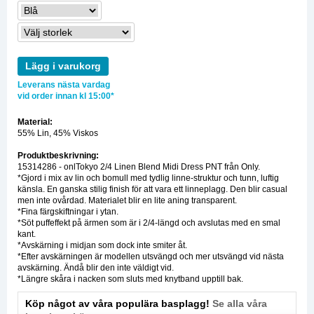
Lägg i varukorg
Leverans nästa vardag
vid order innan kl 15:00*
Material:
55% Lin, 45% Viskos
Produktbeskrivning:
15314286 - onlTokyo 2/4 Linen Blend Midi Dress PNT från Only.
*Gjord i mix av lin och bomull med tydlig linne-struktur och tunn, luftig
känsla. En ganska stilig finish för att vara ett linneplagg. Den blir casual
men inte ovårdad. Materialet blir en lite aning transparent.
*Fina färgskiftningar i ytan.
*Söt puffeffekt på ärmen som är i 2/4-längd och avslutas med en smal
kant.
*Avskärning i midjan som dock inte smiter åt.
*Efter avskärningen är modellen utsvängd och mer utsvängd vid nästa
avskärning. Ändå blir den inte väldigt vid.
*Längre skåra i nacken som sluts med knytband upptill bak.
Köp något av våra populära basplagg!
Se alla våra