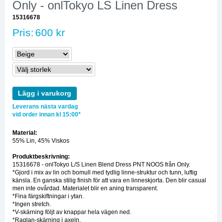
Only - onlTokyo LS Linen Dress
15316678
Pris:
600 kr
Lägg i varukorg
Leverans nästa vardag
vid order innan kl 15:00*
Material:
55% Lin, 45% Viskos
Produktbeskrivning:
15316678 - onlTokyo L/S Linen Blend Dress PNT NOOS från Only.
*Gjord i mix av lin och bomull med tydlig linne-struktur och tunn, luftig
känsla. En ganska stilig finish för att vara en linneskjorta. Den blir casual
men inte ovårdad. Materialet blir en aning transparent.
*Fina färgskiftningar i ytan.
*Ingen stretch.
*V-skärning följt av knappar hela vägen ned.
*Raglan-skärning i axeln.