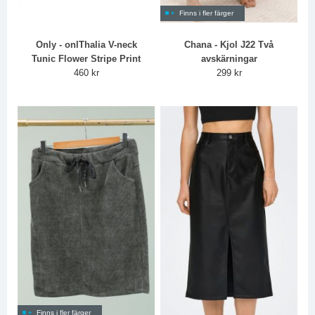
Finns i fler färger
Only - onlThalia V-neck
Chana - Kjol J22 Två
Tunic Flower Stripe Print
avskärningar
460 kr
299 kr
Finns i fler färger