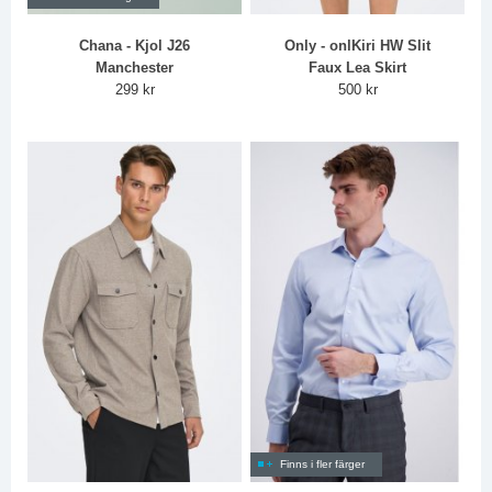
Chana - Kjol J26
Only - onlKiri HW Slit
Manchester
Faux Lea Skirt
299 kr
500 kr
Finns i fler färger