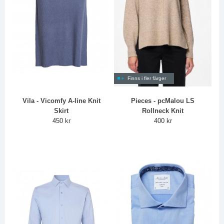
Finns i fler färger
Vila - Vicomfy A-line Knit
Pieces - pcMalou LS
Skirt
Rollneck Knit
450 kr
400 kr