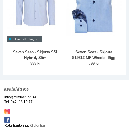
Finns i fler färger
Seven Seas - Skjorta S51
Seven Seas - Skjorta
Hybrid, Slim
S19613 MF Wheels ilägg
999 kr
799 kr
kontakta oss
info@mintfashion.se
Tel. 042 -18 19 77
Returhantering:
Klicka här