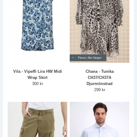
Finns i fler färger
Vila - Vipeffi Lira HW Midi
Chana - Tunika
Wrap Skirt
CH37/CH37A
300 kr
Djurmönstrad
299 kr