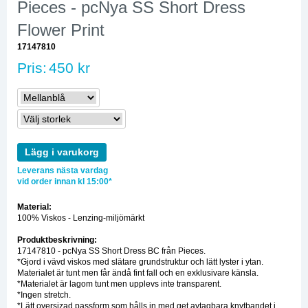
Pieces - pcNya SS Short Dress
Flower Print
17147810
Pris:
450 kr
Lägg i varukorg
Leverans nästa vardag
vid order innan kl 15:00*
Material:
100% Viskos - Lenzing-miljömärkt
Produktbeskrivning:
17147810 - pcNya SS Short Dress BC från Pieces.
*Gjord i vävd viskos med slätare grundstruktur och lätt lyster i ytan.
Materialet är tunt men får ändå fint fall och en exklusivare känsla.
*Materialet är lagom tunt men upplevs inte transparent.
*Ingen stretch.
*Lätt oversizad passform som hålls in med get avtagbara knytbandet i