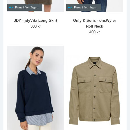
Finns i fler färger
Finns i fler färger
JDY - jdyVita Long Skirt
Only & Sons - onsWyler
300 kr
Roll Neck
400 kr