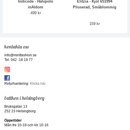
Indicode - Halvpolo
Elitzia - Kjol 651994
inAldom
Plisserad, Småblommig
499 kr
159 kr
kontakta oss
info@mintfashion.se
Tel. 042 -18 19 77
Returhantering:
Klicka här
butiken i helsingborg
Bruksgatan 13
252 23 Helsingborg
Öppettider
Mån-fre 10-18 och lör 10-16