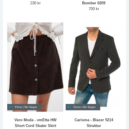
230 kr
Bomber 0209
700 kr
Finns i fler färger
Finns i fler färger
Vero Moda - vmEtta HW
Carisma - Blazer 5214
Short Cord Skater Skirt
Struktur