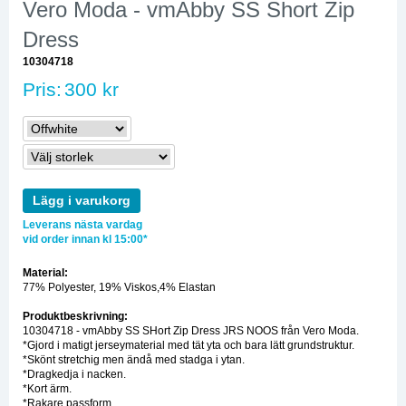
Vero Moda - vmAbby SS Short Zip
Dress
10304718
Pris:
300 kr
Lägg i varukorg
Leverans nästa vardag
vid order innan kl 15:00*
Material:
77% Polyester, 19% Viskos,4% Elastan
Produktbeskrivning:
10304718 - vmAbby SS SHort Zip Dress JRS NOOS från Vero Moda.
*Gjord i matigt jerseymaterial med tät yta och bara lätt grundstruktur.
*Skönt stretchig men ändå med stadga i ytan.
*Dragkedja i nacken.
*Kort ärm.
*Rakare passform.