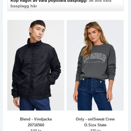
Köp något av våra populära basplagg!
Se alla våra
basplagg här
Blend - Vindjacka
Only - onlSweat Crew
20716560
O.Size State
549 kr
330 kr