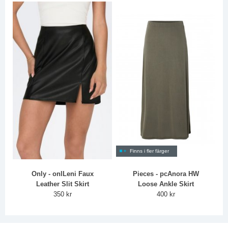
Finns i fler färger
Only - onlLeni Faux
Pieces - pcAnora HW
Leather Slit Skirt
Loose Ankle Skirt
350 kr
400 kr