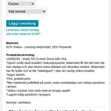
Lägg i varukorg
Leverans nästa vardag
vid order innan kl 15:00*
Material:
82% Viskos - Lenzing-miljömärkt, 18% Polyamid
Produktbeskrivning:
14099293 - Vially S/S O-neck Dress från Vila.
*Gjord i unikt vävd kvalitet i viskos/polyamid. Materialet får fint fall men lite
mer stadga och ytan känns extra slitstark och skrynklar mindre. Materialet
har fin lyster och är lite "stabbigare" i ytan än vanlig viskos-kvaltiet.
*Ingen stretch.
*Fint, grafiskt print.
*Mer markerad puffeffekt på axeln, extra veckdetaljer och vidare passform
i ärmen.
*Skåra i nacken som sluts med en knapp upptill.
*Lagom luftig passform i kroppen.
Normal i storleken.