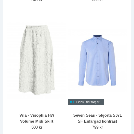
Finns i fler färger
Vila - Visophia HW
Seven Seas - Skjorta S371
Volume Midi Skirt
SF Enfärgad kontrast
500 kr
799 kr