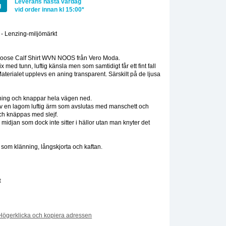
Leverans nästa vardag
g
vid order innan kl 15:00*
- Lenzing-miljömärkt
:
oose Calf Shirt WVN NOOS från Vero Moda.
ix med tunn, luftig känsla men som samtidigt får ett fint fall
. Materialet upplevs en aning transparent. Särskilt på de ljusa
ärning och knappar hela vägen ned.
 av en lagom luftig ärm som avslutas med manschett och
ch knäppas med slejf.
 midjan som dock inte sitter i hällor utan man knyter det
om klänning, långskjorta och kaftan.
t
Högerklicka och kopiera adressen