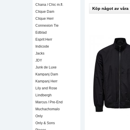
Chana / Chic m.fl.
Köp något av våra
Clique Dam
Clique Herr
Connexion Tie
Edblad
Esprit Herr
Indicode
Jacks
JDY
Junk de Luxe
Kampanj Dam
Kampanj Herr
Lily and Rose
Lindbergh
Marcus / Pre-End
Muchachomalo
Only
Only & Sons