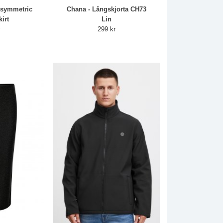
ssymmetric
Chana - Långskjorta CH73
irt
Lin
r
299 kr