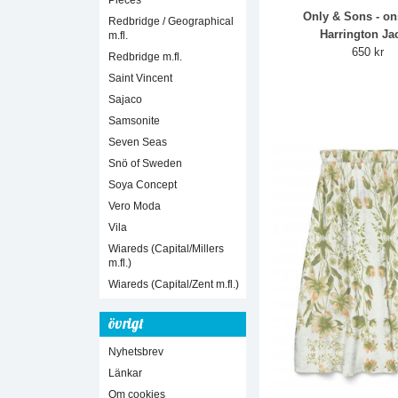
Pieces
Only & Sons - on
Redbridge / Geographical
Harrington Ja
m.fl.
650 kr
Redbridge m.fl.
Saint Vincent
Sajaco
Samsonite
Seven Seas
Snö of Sweden
Soya Concept
Vero Moda
Vila
Wiareds (Capital/Millers
m.fl.)
Wiareds (Capital/Zent m.fl.)
övrigt
Nyhetsbrev
Länkar
Om cookies