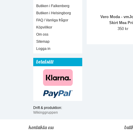
Butiken i Falkenberg
Butiken i Helsingborg
Vero Moda - vmJo
FAQ / Vanliga frågor
Skirt Mea Pri
Köpvillkor
350 kr
Om oss
Sitemap
Logga in
betalsätt
Drift & produktion:
Wikinggruppen
kontakta oss
buti