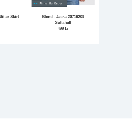
Finns i fler färger
itter Skirt
Blend - Jacka 20716209
r
Softshell
499 kr