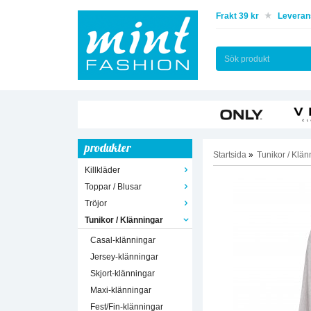
Frakt 39 kr
Leverans
produkter
Startsida
»
Tunikor / Klän
Killkläder
Toppar / Blusar
Tröjor
Tunikor / Klänningar
Casal-klänningar
Jersey-klänningar
Skjort-klänningar
Maxi-klänningar
Fest/Fin-klänningar