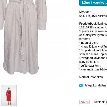
Lägg i varukor
Material:
55% Lin, 45% Viskos 
Produktbeskrivning
10310738 - vmLinn L
*Gjorda i lin/viskos-m
och lätt lyster i ytan
färgerna.
*Ingen stretch.
*Krage följt av v-sk
*Drop shoulder följt
som kan rullas upp o
*Avtagbart knytband i
själv på höften.
*Luftig passform.
*Kan användas både s
Normal i storleken.
Fråga kundtjäns
Direktlänk: