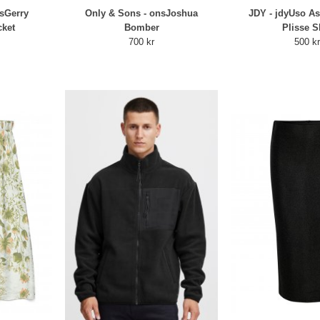
sGerry
Only & Sons - onsJoshua
JDY - jdyUso A
cket
Bomber
Plisse Sk
700 kr
500 k