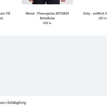
sie 7/8
Blend - Fleecejacka 20715834
Only - onlRich Gl
nt
Bröstficka
280 k
499 kr
ken i helsingborg